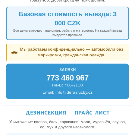
Базовая стоимость выезда: 3
000 CZK
Все цены включают транспорт, работу и материалы. На каждый выезд
выдаётся протокол.
Мы работаем конфиденциально — автомобили без
🚗
маркировки, гражданская одежда.
ЗАЯВКИ
773 460 967
Пн–Вс 7:00–21:00
Email:
info@derasluzby.cz
ДЕЗИНСЕКЦИЯ — ПРАЙС-ЛИСТ
Уничтожение клопов, блох, тараканов, моли, муравьёв, пауков,
ос, мух и другого насекомого.