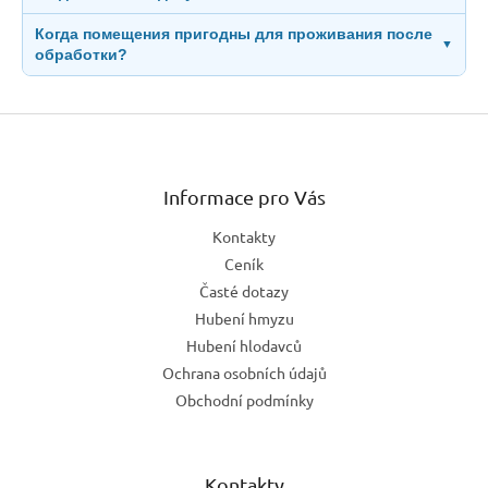
Когда помещения пригодны для проживания после
▼
обработки?
Z
á
p
a
Informace pro Vás
t
Kontakty
í
Ceník
Časté dotazy
Hubení hmyzu
Hubení hlodavců
Ochrana osobních údajů
Obchodní podmínky
Kontakty