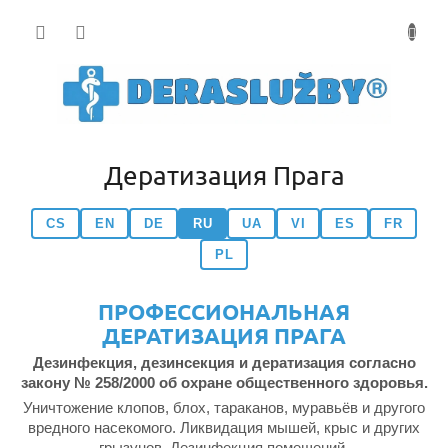
Přejít
na
obsah
Дератизация Прага
CS
EN
DE
RU
UA
VI
ES
FR
PL
ПРОФЕССИОНАЛЬНАЯ
ДЕРАТИЗАЦИЯ ПРАГА
Дезинфекция, дезинсекция и дератизация согласно
закону № 258/2000 об охране общественного здоровья.
Уничтожение клопов, блох, тараканов, муравьёв и другого
вредного насекомого. Ликвидация мышей, крыс и других
грызунов. Дезинфекция помещений.