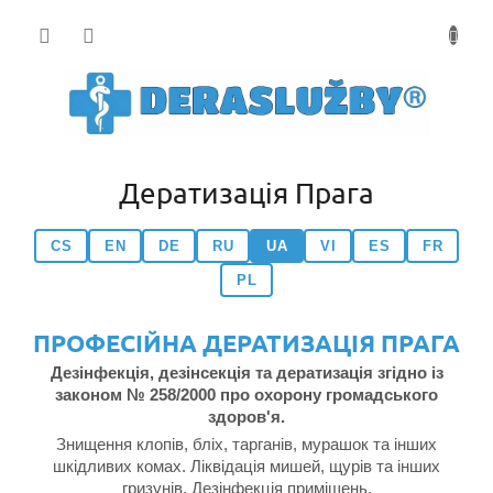
Přejít
na
obsah
Дератизація Прага
CS
EN
DE
RU
UA
VI
ES
FR
PL
ПРОФЕСІЙНА ДЕРАТИЗАЦІЯ ПРАГА
Дезінфекція, дезінсекція та дератизація згідно із
законом № 258/2000 про охорону громадського
здоров'я.
Знищення клопів, бліх, тарганів, мурашок та інших
шкідливих комах. Ліквідація мишей, щурів та інших
гризунів. Дезінфекція приміщень.