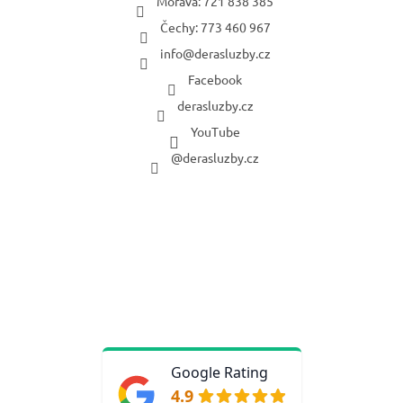
Morava: 721 838 385
Čechy: 773 460 967
info
@
derasluzby.cz
Facebook
derasluzby.cz
YouTube
@derasluzby.cz