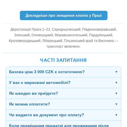
Докладніше про знищення клопів у Празі
Дератизація Прага 1–22, Середньочеський, Південноморавський,
Злінський, Оломоуцький, Моравськосілезький, Пардубицький,
Краловеградецький, Ліберецький, Пльзенський край та Височина —
транспорт включено.
ЧАСТІ ЗАПИТАННЯ
Базова ціна 3 000 CZK є остаточною?
▼
У вас є марковані автомобілі?
▼
Як швидко ви приїдете?
▼
Як можна оплатити?
▼
Чи видаєте ви документ про оплату?
▼
Коли приміщення придатні для проживання після