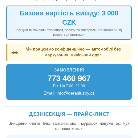
Базова вартість виїзду: 3 000
CZK
Всі ціни включають транспорт, роботу та матеріали. На кожен виїзд
видається протокол.
Ми працюємо конфіденційно — автомобілі без
🚗
маркування, цивільний одяг.
ЗАМОВЛЕННЯ
773 460 967
Пн–Нд 7:00–21:00
Email:
info@derasluzby.cz
ДЕЗІНСЕКЦІЯ — ПРАЙС-ЛИСТ
Знищення клопів, бліх, тарганів, молі, мурашок, павуків, ос, мух
та інших комах.