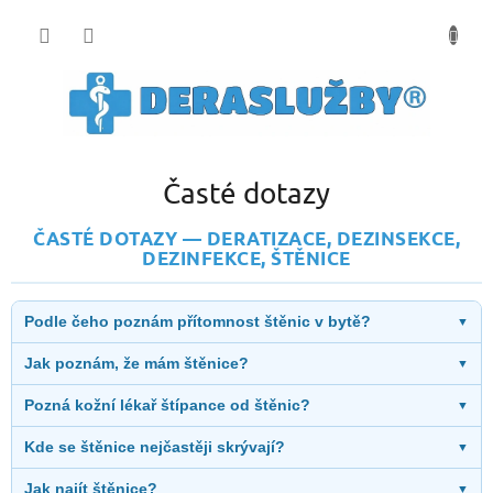
Přejít
na
obsah
Časté dotazy
ČASTÉ DOTAZY — DERATIZACE, DEZINSEKCE,
DEZINFEKCE, ŠTĚNICE
Podle čeho poznám přítomnost štěnic v bytě?
▼
Jak poznám, že mám štěnice?
▼
Pozná kožní lékař štípance od štěnic?
▼
Kde se štěnice nejčastěji skrývají?
▼
Jak najít štěnice?
▼