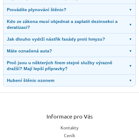
Provádíte plynování štěnic?
▼
Kdo ze zákona musí objednat a zaplatit dezinsekci a
▼
deratizaci?
Jak dlouho vydrží nástřik fasády proti hmyzu?
▼
Máte označená auta?
▼
Proč jsou u některých firem stejné služby výrazně
▼
dražší? Mají lepší přípravky?
Hubení štěnic ozonem
▼
Z
á
p
a
Informace pro Vás
t
Kontakty
í
Ceník