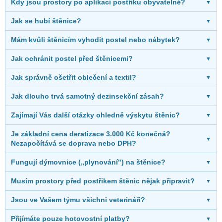
Kdy jsou prostory po aplikaci postřiku obyvatelné?
▼
Jak se hubí štěnice?
▼
Mám kvůli štěnicím vyhodit postel nebo nábytek?
▼
Jak ochránit postel před štěnicemi?
▼
Jak správně ošetřit oblečení a textil?
▼
Jak dlouho trvá samotný dezinsekční zásah?
▼
Zajímají Vás další otázky ohledně výskytu štěnic?
▼
Je základní cena deratizace 3.000 Kč konečná?
▼
Nezapočítává se doprava nebo DPH?
Fungují dýmovnice („plynování") na štěnice?
▼
Musím prostory před postřikem štěnic nějak připravit?
▼
Jsou ve Vašem týmu všichni veterináři?
▼
Přijímáte pouze hotovostní platby?
▼