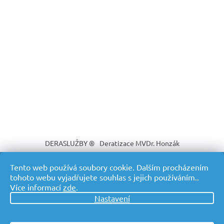
DERASLUŽBY ®
Deratizace MVDr. Honzák
Tento web používá soubory cookie. Dalším procházením
tohoto webu vyjadřujete souhlas s jejich používáním..
Více informací
zde
.
Vytvořil Shoptet
Nastavení
Copyright 2026
DERASLUŽBY ® Profesionální deratizace s