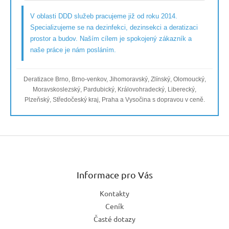
V oblasti DDD služeb pracujeme již od roku 2014.
Specializujeme se na dezinfekci, dezinsekci a deratizaci
prostor a budov. Naším cílem je spokojený zákazník a
naše práce je nám posláním.
Deratizace Brno, Brno-venkov, Jihomoravský, Zlínský, Olomoucký,
Moravskoslezský, Pardubický, Královohradecký, Liberecký,
Plzeňský, Středočeský kraj, Praha a Vysočina s dopravou v ceně.
Z
á
p
a
Informace pro Vás
t
Kontakty
í
Ceník
Časté dotazy