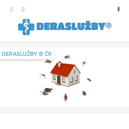
Přejít
na
obsah
DERASLUŽBY ® ČR