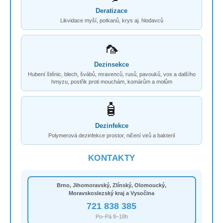
Deratizace
Likvidace myší, potkanů, krys aj. hlodavců
🦟
Dezinsekce
Hubení štěnic, blech, švábů, mravenců, rusů, pavouků, vos a dalšího
hmyzu, postřik proti mouchám, komárům a molům
🧴
Dezinfekce
Polymerová dezinfekce prostor, ničení virů a bakterií
KONTAKTY
Brno, Jihomoravský, Zlínský, Olomoucký,
Moravskoslezský kraj a Vysočina
721 838 385
Po–Pá 8–18h