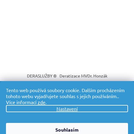
DERASLUŽBY ®
Deratizace MVDr. Honzák
Tento web používá soubory cookie. Dalším procházením
tohoto webu vyjadřujete souhlas s jejich používáním..
Více informací
zde
.
Vytvořil Shoptet
Nastavení
Copyright 2026
DERASLUŽBY ® Profesionální deratizace s
dopravou v ceně
. Všechna práva vyhrazena.
Souhlasím