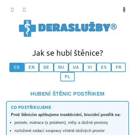
Přejít
na
obsah
Jak se hubí štěnice?
CS
EN
DE
RU
UA
VI
ES
FR
PL
HUBENÍ ŠTĚNIC POSTŘIKEM
CO POSTŘIKUJEME
Proti štěnicím aplikujeme insekticidní, biocidní postřik na:
postele, matrace (s potahem), rošty a úložné prostory
rozložené sedací soupravy včetně úložných prostor