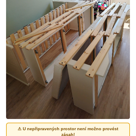
⚠ U nepřipravených prostor není možno provést
zásah!