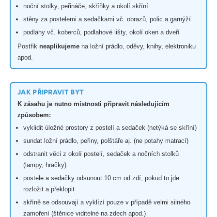
noční stolky, peřináče, skříňky a okolí skříní
stěny za postelemi a sedačkami vč. obrazů, polic a garnýží
podlahy vč. koberců, podlahové lišty, okolí oken a dveří
Postřik
neaplikujeme
na ložní prádlo, oděvy, knihy, elektroniku
apod.
JAK PŘIPRAVIT BYT
K zásahu je nutno místnosti připravit následujícím
způsobem:
vyklidit úložné prostory z postelí a sedaček (netýká se skříní)
sundat ložní prádlo, peřiny, polštáře aj. (ne potahy matrací)
odstranit věci z okolí postelí, sedaček a nočních stolků
(lampy, hračky)
postele a sedačky odsunout 10 cm od zdí, pokud to jde
rozložit a překlopit
skříně se odsouvají a vyklízí pouze v případě velmi silného
zamoření (štěnice viditelné na zdech apod.)