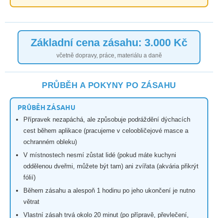
Základní cena zásahu: 3.000 Kč
včetně dopravy, práce, materiálu a daně
PRŮBĚH A POKYNY PO ZÁSAHU
PRŮBĚH ZÁSAHU
Přípravek nezapáchá, ale způsobuje podráždění dýchacích
cest během aplikace (pracujeme v celoobličejové masce a
ochranném obleku)
V místnostech nesmí zůstat lidé (pokud máte kuchyni
oddělenou dveřmi, můžete být tam) ani zvířata (akvária přikrýt
fólií)
Během zásahu a alespoň 1 hodinu po jeho ukončení je nutno
větrat
Vlastní zásah trvá okolo 20 minut (po přípravě, převlečení,