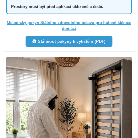
Prostory musí být před aplikací uklizené a čisté.
Metodický pokyn Státního zdravotního ústavu pro hubení štěnice
domácí
🖨 Stáhnout pokyny k vytištění (PDF)