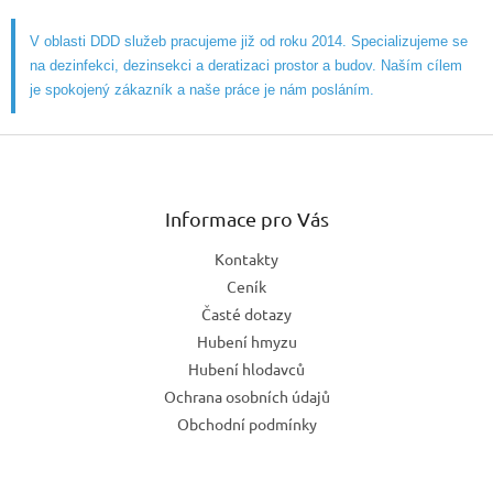
V oblasti DDD služeb pracujeme již od roku 2014. Specializujeme se
na dezinfekci, dezinsekci a deratizaci prostor a budov. Naším cílem
je spokojený zákazník a naše práce je nám posláním.
Z
á
p
a
Informace pro Vás
t
Kontakty
í
Ceník
Časté dotazy
Hubení hmyzu
Hubení hlodavců
Ochrana osobních údajů
Obchodní podmínky