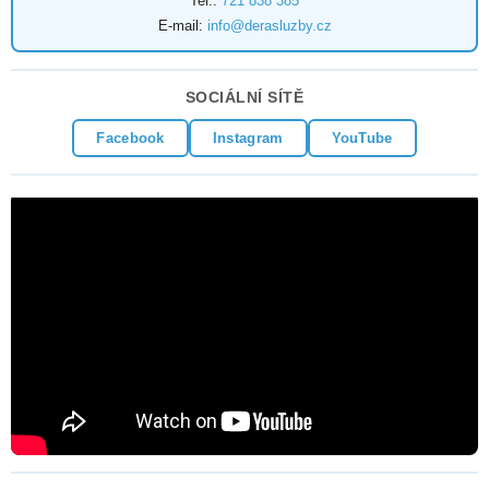
Tel.:
721 838 385
E-mail:
info@derasluzby.cz
SOCIÁLNÍ SÍTĚ
Facebook
Instagram
YouTube