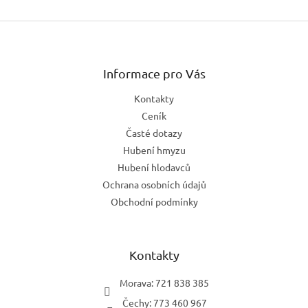
Z
á
p
a
Informace pro Vás
t
Kontakty
í
Ceník
Časté dotazy
Hubení hmyzu
Hubení hlodavců
Ochrana osobních údajů
Obchodní podmínky
Kontakty
Morava: 721 838 385
Čechy: 773 460 967