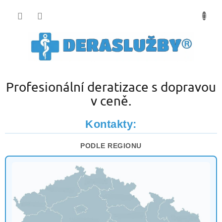
Přejít
na
obsah
Profesionální deratizace s dopravou
v ceně.
Kontakty:
PODLE REGIONU