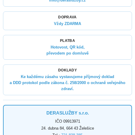
info@derasluzby.cz
DOPRAVA
Vždy ZDARMA
PLATBA
Hotovost, QR kód,
převodem po domluvě
DOKLADY
Ke každému zásahu vystavujeme příjmový doklad
a DDD protokol podle zákona č. 258/2000 o ochraně veřejného
zdraví.
DERASLUŽBY s.r.o.
IČO 09913971
24. dubna 84, 664 43 Želešice