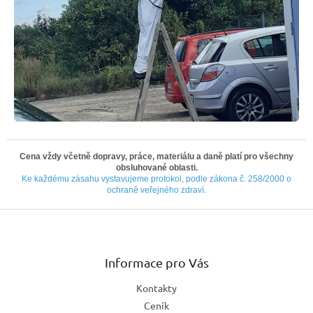
Cena vždy včetně dopravy, práce, materiálu a daně platí pro všechny
obsluhované oblasti.
Ke každému zásahu vystavujeme protokol, podle zákona č. 258/2000 o
ochraně veřejného zdraví.
Z
á
p
a
Informace pro Vás
t
Kontakty
í
Ceník