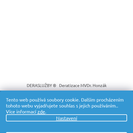
DERASLUŽBY ®
Deratizace MVDr. Honzák
Tento web používá soubory cookie. Dalším procházením
tohoto webu vyjadřujete souhlas s jejich používáním..
Více informací
zde
.
Vytvořil Shoptet
Nastavení
Copyright 2026
DERASLUŽBY ® Profesionální deratizace s