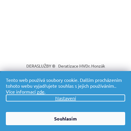
DERASLUŽBY ®
Deratizace MVDr. Honzák
Tento web používá soubory cookie. Dalším procházením
tohoto webu vyjadřujete souhlas s jejich používáním..
Více informací
zde
.
Vytvořil Shoptet
Nastavení
Copyright 2026
DERASLUŽBY ® Profesionální deratizace s
dopravou v ceně
. Všechna práva vyhrazena.
Souhlasím