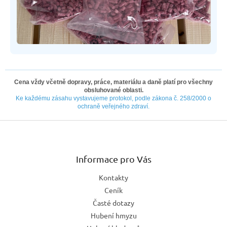
Cena vždy včetně dopravy, práce, materiálu a daně platí pro všechny
obsluhované oblasti.
Ke každému zásahu vystavujeme protokol, podle zákona č. 258/2000 o
ochraně veřejného zdraví.
Z
á
p
a
Informace pro Vás
t
Kontakty
í
Ceník
Časté dotazy
Hubení hmyzu