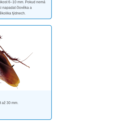
likost 6–10 mm. Pokud nemá
i napadat člověka a
několika týdnech.
st až 30 mm.