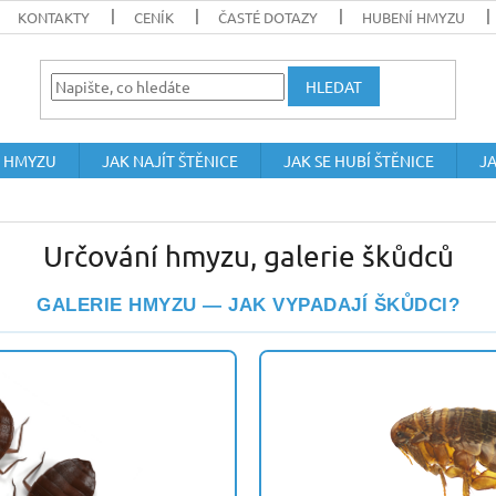
KONTAKTY
CENÍK
ČASTÉ DOTAZY
HUBENÍ HMYZU
HLEDAT
 HMYZU
JAK NAJÍT ŠTĚNICE
JAK SE HUBÍ ŠTĚNICE
JA
Určování hmyzu, galerie škůdců
GALERIE HMYZU — JAK VYPADAJÍ ŠKŮDCI?