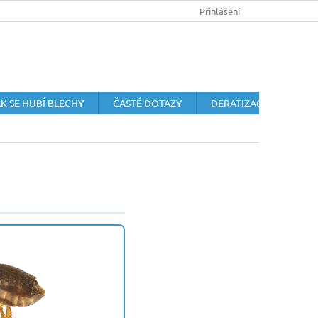
HUBENÍ HLODAVCŮ
OCHRANA OSOBNÍCH ÚDAJŮ
Přihlášení
OBCHODN
K SE HUBÍ BLECHY
ČASTÉ DOTAZY
DERATIZACE HLODAVC