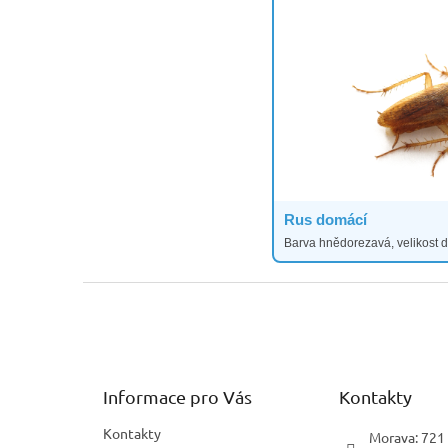
Rus domácí
Barva hnědorezavá, velikost 
Z
á
p
a
t
Informace pro Vás
Kontakty
í
Kontakty
Morava: 721