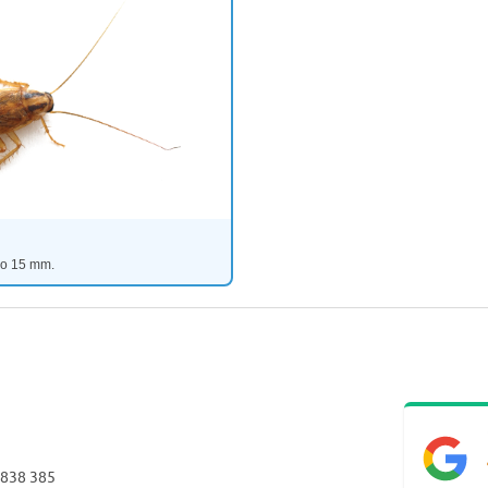
do 15 mm.
 838 385