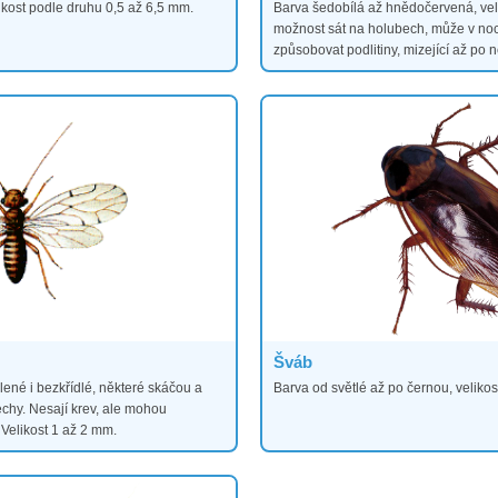
ikost podle druhu 0,5 až 6,5 mm.
Barva šedobílá až hnědočervená, ve
možnost sát na holubech, může v noc
způsobovat podlitiny, mizející až po 
Šváb
ené i bezkřídlé, některé skáčou a
Barva od světlé až po černou, veliko
hy. Nesají krev, ale mohou
 Velikost 1 až 2 mm.