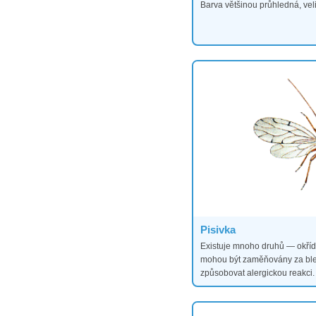
Barva většinou průhledná, vel
Pisivka
Existuje mnoho druhů — okřídl
mohou být zaměňovány za blec
způsobovat alergickou reakci.