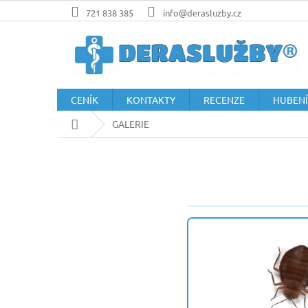
Přejít
721 838 385
info@derasluzby.cz
na
obsah
CENÍK
KONTAKTY
RECENZE
HUBENÍ
Domů
GALERIE