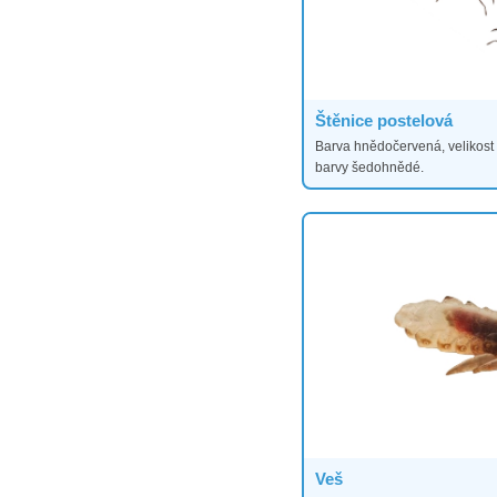
Štěnice postelová
Barva hnědočervená, velikost 
barvy šedohnědé.
Veš