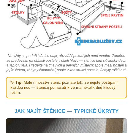
Ne vždy se podaří štěnice najít, obzvlášť pokud jich není mnoho. Zaměřte
se především na oblasti postele v okolí hlavy — štěnice tam cítí lidský dech
a teplotu těla. Hledejte na tmavých a pevných místech: spoje mezi postelí a
jejím čelem, záhyby čalounění, spoje v konstrukci postele, úchyty roštů atd.
💡
Tip:
Malé množství štěnic poznáte tak, že nejste poštípaní
každou noc — štěnice po nasátí krve má několik dnů klidový
režim.
JAK NAJÍT ŠTĚNICE — TYPICKÉ ÚKRYTY