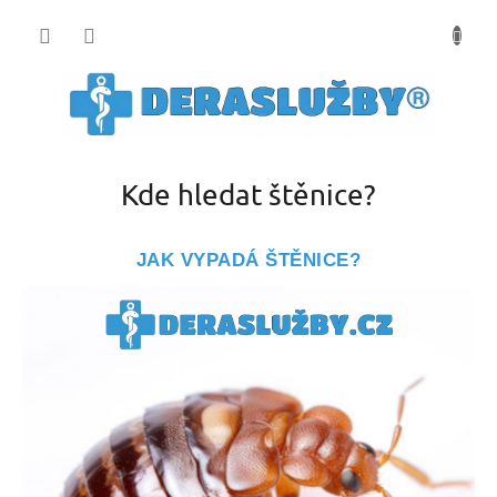
Přejít
na
obsah
Kde hledat štěnice?
JAK VYPADÁ ŠTĚNICE?