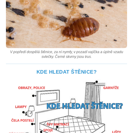
V popředí dospělá štěnice, za ní nymfy, v pozadí vajíčka a úplně vzadu
svlečky. Černé skvrny jsou trus.
KDE HLEDAT ŠTĚNICE?