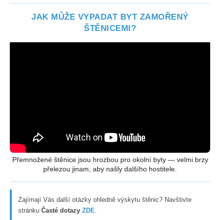
JAK MŮŽE VYPADAT BYT ZAMOŘENÝ
ŠTĚNICEMI?
Přemnožené štěnice jsou hrozbou pro okolní byty — velmi brzy
přelezou jinam, aby našly dalšího hostitele.
Zajímají Vás další otázky ohledně výskytu štěnic? Navštivte
stránku
Časté dotazy
ZDE
.