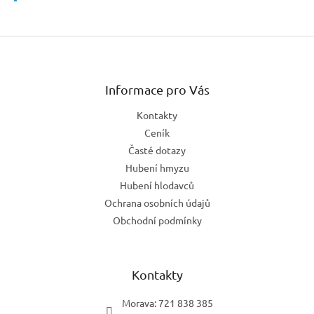
Z
á
p
a
Informace pro Vás
t
Kontakty
í
Ceník
Časté dotazy
Hubení hmyzu
Hubení hlodavců
Ochrana osobních údajů
Obchodní podmínky
Kontakty
Morava: 721 838 385