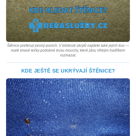
Štěnice preferují pevný povrch. V blízkosti úkrytů najdete také jejich trus —
malé tmavé tečky podobné trusu mouchy, které jdou vlhkým hadříkem
rozmazat.
KDE JEŠTĚ SE UKRÝVAJÍ ŠTĚNICE?