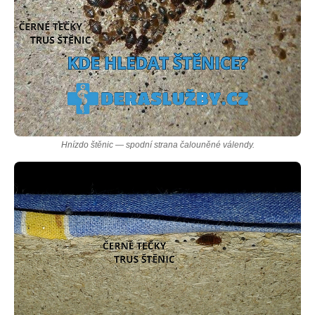
Hnízdo štěnic — spodní strana čalouněné válendy.