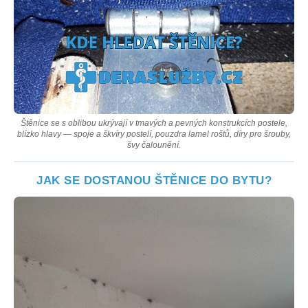
Štěnice se s oblibou ukrývají v tmavých a pevných konstrukcích postele,
blízko hlavy — spoje a škvíry postelí, pouzdra lamel roštů, díry pro šrouby,
švy čalounění.
JAK SE DOSTANOU ŠTĚNICE DO BYTU?