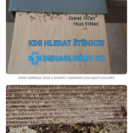
Velmi oblíbený úkryt u postelí s lamelami jsou jejich pouzdra.