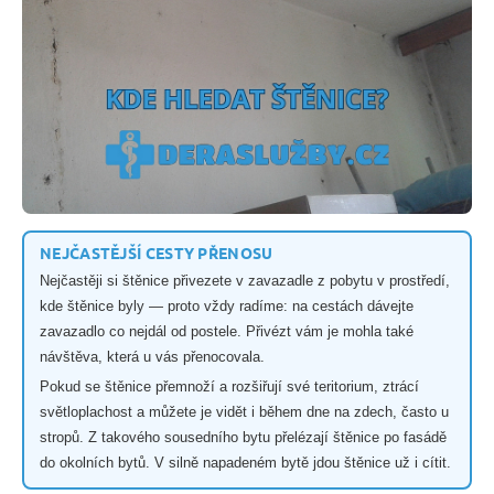
NEJČASTĚJŠÍ CESTY PŘENOSU
Nejčastěji si štěnice přivezete v zavazadle z pobytu v prostředí,
kde štěnice byly — proto vždy radíme: na cestách dávejte
zavazadlo co nejdál od postele. Přivézt vám je mohla také
návštěva, která u vás přenocovala.
Pokud se štěnice přemnoží a rozšiřují své teritorium, ztrácí
světloplachost a můžete je vidět i během dne na zdech, často u
stropů. Z takového sousedního bytu přelézají štěnice po fasádě
do okolních bytů. V silně napadeném bytě jdou štěnice už i cítit.