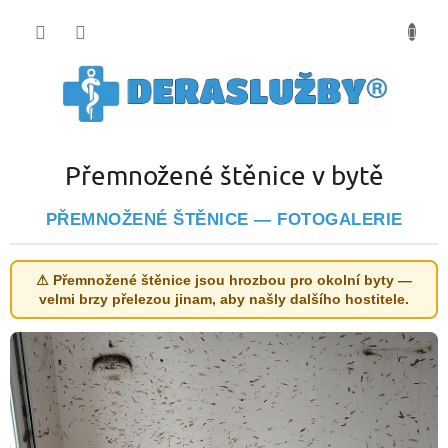
Přejít
na
obsah
Přemnožené štěnice v bytě
PŘEMNOŽENÉ ŠTĚNICE — FOTOGALERIE
⚠ Přemnožené štěnice jsou hrozbou pro okolní byty —
velmi brzy přelezou jinam, aby našly dalšího hostitele.