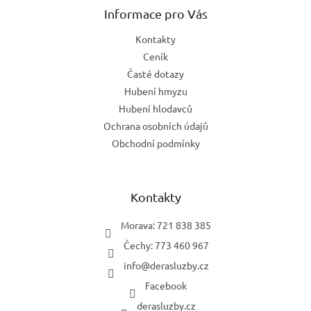
a
Informace pro Vás
t
Kontakty
í
Ceník
Časté dotazy
Hubení hmyzu
Hubení hlodavců
Ochrana osobních údajů
Obchodní podmínky
Kontakty
Morava: 721 838 385
Čechy: 773 460 967
info
@
derasluzby.cz
Facebook
derasluzby.cz