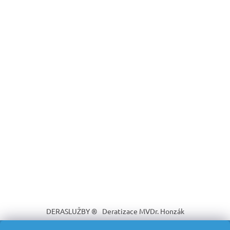
DERASLUŽBY ®
Deratizace MVDr. Honzák