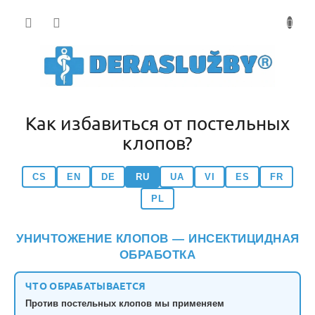
Přejít
na
obsah
Как избавиться от постельных
клопов?
CS
EN
DE
RU
UA
VI
ES
FR
PL
УНИЧТОЖЕНИЕ КЛОПОВ — ИНСЕКТИЦИДНАЯ
ОБРАБОТКА
ЧТО ОБРАБАТЫВАЕТСЯ
Против постельных клопов мы применяем