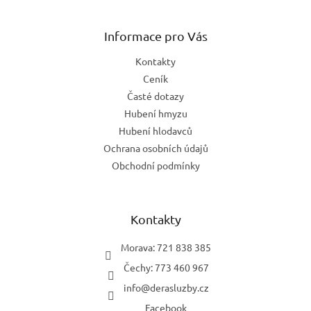
á
p
a
Informace pro Vás
t
Kontakty
í
Ceník
Časté dotazy
Hubení hmyzu
Hubení hlodavců
Ochrana osobních údajů
Obchodní podmínky
Kontakty
Morava: 721 838 385
Čechy: 773 460 967
info
@
derasluzby.cz
Facebook