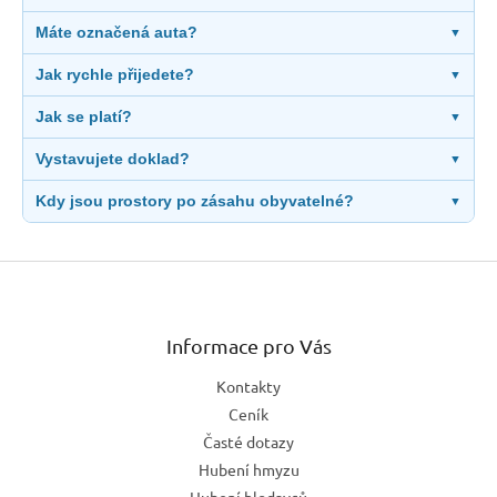
Máte označená auta?
▼
Jak rychle přijedete?
▼
Jak se platí?
▼
Vystavujete doklad?
▼
Kdy jsou prostory po zásahu obyvatelné?
▼
Z
á
p
a
Informace pro Vás
t
Kontakty
í
Ceník
Časté dotazy
Hubení hmyzu
Hubení hlodavců