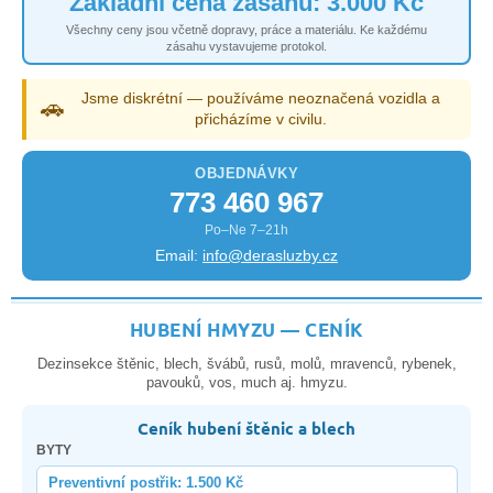
Základní cena zásahu: 3.000 Kč
Všechny ceny jsou včetně dopravy, práce a materiálu. Ke každému
zásahu vystavujeme protokol.
Jsme diskrétní — používáme neoznačená vozidla a
🚗
přicházíme v civilu.
OBJEDNÁVKY
773 460 967
Po–Ne 7–21h
Email:
info@derasluzby.cz
HUBENÍ HMYZU — CENÍK
Dezinsekce štěnic, blech, švábů, rusů, molů, mravenců, rybenek,
pavouků, vos, much aj. hmyzu.
Ceník hubení štěnic a blech
BYTY
Preventivní postřik: 1.500 Kč