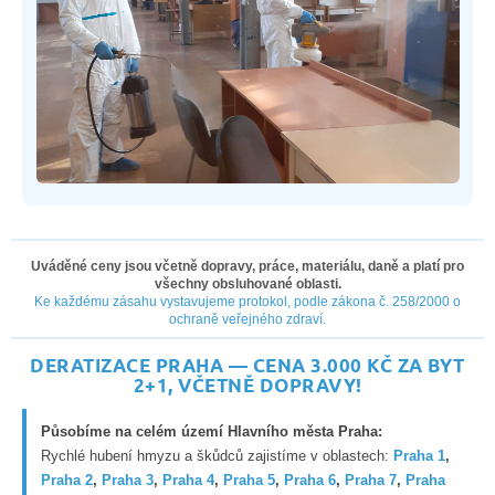
Uváděné ceny jsou včetně dopravy, práce, materiálu, daně a platí pro
všechny obsluhované oblasti.
Ke každému zásahu vystavujeme protokol, podle zákona č. 258/2000 o
ochraně veřejného zdraví.
DERATIZACE PRAHA — CENA 3.000 KČ ZA BYT
2+1, VČETNĚ DOPRAVY!
Působíme na celém území Hlavního města Praha:
Rychlé hubení hmyzu a škůdců zajistíme v oblastech:
Praha 1
,
Praha 2
,
Praha 3
,
Praha 4
,
Praha 5
,
Praha 6
,
Praha 7
,
Praha