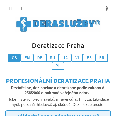
Přejít
na
obsah
Deratizace Praha
CS
EN
DE
RU
UA
VI
ES
FR
PL
PROFESIONÁLNÍ DERATIZACE PRAHA
Dezinfekce, dezinsekce a deratizace podle zákona č.
258/2000 o ochraně veřejného zdraví.
Hubení štěnic, blech, švábů, mravenců aj. hmyzu. Likvidace
myší, potkanů, hlodavců aj. škůdců. Dezinfekce prostor.