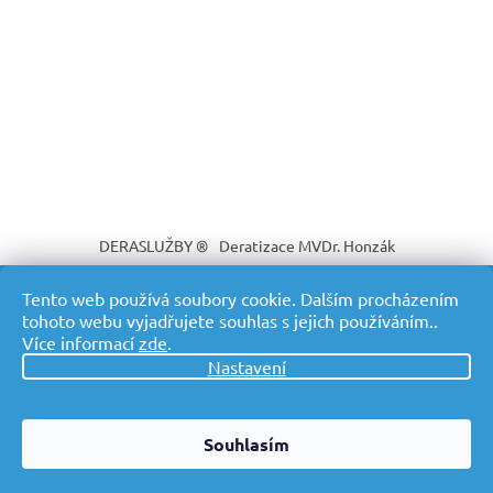
DERASLUŽBY ®
Deratizace MVDr. Honzák
Tento web používá soubory cookie. Dalším procházením
tohoto webu vyjadřujete souhlas s jejich používáním..
Více informací
zde
.
Vytvořil Shoptet
Nastavení
Copyright 2026
DERASLUŽBY ® Profesionální deratizace s
dopravou v ceně
. Všechna práva vyhrazena.
Souhlasím