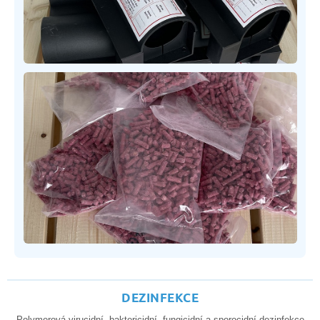
DEZINFEKCE
Polymerová virucidní, baktericidní, fungicidní a sporocidní dezinfekce