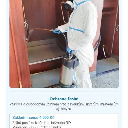
Ochrana fasád
Postřik s dlouhodobým účinkem proti pavoukům, škvorům, mravencům
aj. hmyzu.
Základní cena: 4.000 Kč
8 litrů postřiku k ošetření běžného RD
Příplatky: 500 Kč / 1 litr postřiku