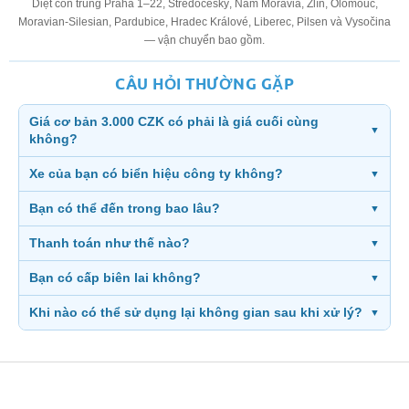
Diệt côn trùng Praha 1–22, Středočeský, Nam Moravia, Zlín, Olomouc,
Moravian-Silesian, Pardubice, Hradec Králové, Liberec, Pilsen và Vysočina
— vận chuyển bao gồm.
CÂU HỎI THƯỜNG GẶP
Giá cơ bản 3.000 CZK có phải là giá cuối cùng
▼
không?
Xe của bạn có biển hiệu công ty không?
▼
Bạn có thể đến trong bao lâu?
▼
Thanh toán như thế nào?
▼
Bạn có cấp biên lai không?
▼
Khi nào có thể sử dụng lại không gian sau khi xử lý?
▼
Z
á