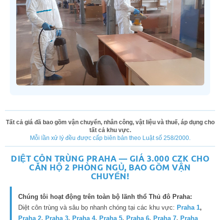
Tất cả giá đã bao gồm vận chuyển, nhân công, vật liệu và thuế, áp dụng cho
tất cả khu vực.
Mỗi lần xử lý đều được cấp biên bản theo Luật số 258/2000.
DIỆT CÔN TRÙNG PRAHA — GIÁ 3.000 CZK CHO
CĂN HỘ 2 PHÒNG NGỦ, BAO GỒM VẬN
CHUYỂN!
Chúng tôi hoạt động trên toàn bộ lãnh thổ Thủ đô Praha:
Diệt côn trùng và sâu bọ nhanh chóng tại các khu vực:
Praha 1
,
Praha 2
,
Praha 3
,
Praha 4
,
Praha 5
,
Praha 6
,
Praha 7
,
Praha