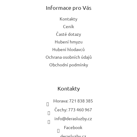
p
a
Informace pro Vás
t
Kontakty
í
Ceník
Časté dotazy
Hubení hmyzu
Hubení hlodavců
Ochrana osobních údajů
Obchodní podmínky
Kontakty
Morava: 721 838 385
Čechy: 773 460 967
info
@
derasluzby.cz
Facebook
derasluzby.cz