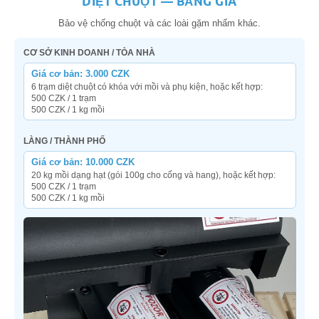
DIỆT CHUỘT — BẢNG GIÁ
Bảo vệ chống chuột và các loài gặm nhấm khác.
CƠ SỞ KINH DOANH / TÒA NHÀ
Giá cơ bản: 3.000 CZK
6 trạm diệt chuột có khóa với mồi và phụ kiện, hoặc kết hợp:
500 CZK / 1 trạm
500 CZK / 1 kg mồi
LÀNG / THÀNH PHỐ
Giá cơ bản: 10.000 CZK
20 kg mồi dạng hạt (gói 100g cho cống và hang), hoặc kết hợp:
500 CZK / 1 trạm
500 CZK / 1 kg mồi