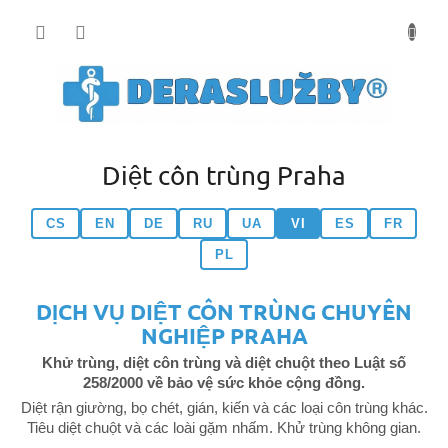
Přejít
na
obsah
Diệt côn trùng Praha
CS
EN
DE
RU
UA
VI
ES
FR
PL
DỊCH VỤ DIỆT CÔN TRÙNG CHUYÊN
NGHIỆP PRAHA
Khử trùng, diệt côn trùng và diệt chuột theo Luật số
258/2000 về bảo vệ sức khỏe cộng đồng.
Diệt rận giường, bọ chét, gián, kiến và các loại côn trùng khác.
Tiêu diệt chuột và các loài gặm nhấm. Khử trùng không gian.