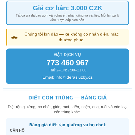
Giá cơ bản: 3.000 CZK
Tất cả giá đã bao gồm vận chuyển, nhân công và vật liệu. Mỗi lần xử lý
đều được cấp biên bản.
Chúng tôi kín đáo — xe không có nhận diện, mặc
🚗
thường phục.
ĐẶT DỊCH VỤ
773 460 967
Thứ 2–CN: 7:00–21:00
Email:
info@derasluzby.cz
DIỆT CÔN TRÙNG — BẢNG GIÁ
Diệt rận giường, bọ chét, gián, mọt, kiến, nhện, ong, ruồi và các loại
côn trùng khác.
Bảng giá diệt rận giường và bọ chét
CĂN HỘ