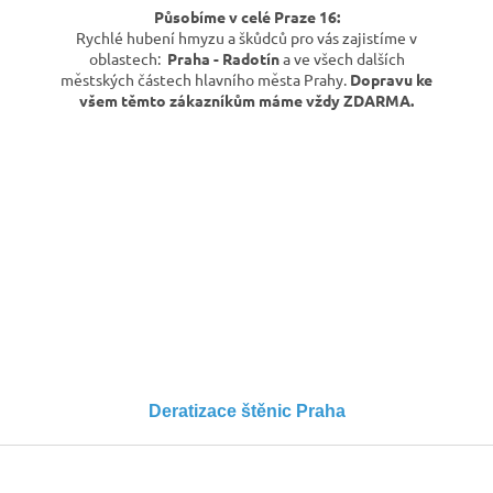
Působíme v celé Praze 16:
Rychlé hubení hmyzu a škůdců pro vás zajistíme v
oblastech:
Praha - Radotín
a ve všech dalších
městských částech hlavního města Prahy.
Dopravu ke
všem těmto zákazníkům máme vždy ZDARMA.
Deratizace štěnic Praha
Z
á