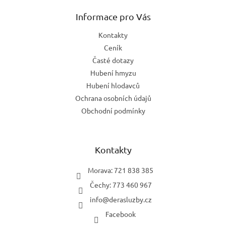
p
a
Informace pro Vás
t
Kontakty
í
Ceník
Časté dotazy
Hubení hmyzu
Hubení hlodavců
Ochrana osobních údajů
Obchodní podmínky
Kontakty
Morava: 721 838 385
Čechy: 773 460 967
info
@
derasluzby.cz
Facebook