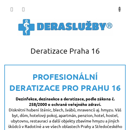
Přejít
na
obsah
Deratizace Praha 16
PROFESIONÁLNÍ
DERATIZACE PRO PRAHU 16
Dezinfekce, dezinsekce a deratizace, podle zákona č.
258/2000 o ochraně veřejného zdraví.
Diskrétní hubení štěnic, blech, švábů, mravenců aj. hmyzu. Váš
byt, dům, hotelový pokoj, apartmán, penzion, hotel, hostel,
ubytovnu, restauraci a další objekty zbavíme hmyzu a jiných
škůdců v Radotíně a ve všech oblastech Prahy a Středočeského