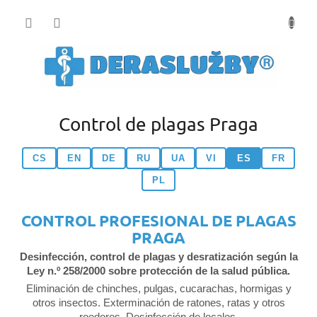
Přejít
na
obsah
Control de plagas Praga
CS
EN
DE
RU
UA
VI
ES
FR
PL
CONTROL PROFESIONAL DE PLAGAS
PRAGA
Desinfección, control de plagas y desratización según la
Ley n.º 258/2000 sobre protección de la salud pública.
Eliminación de chinches, pulgas, cucarachas, hormigas y
otros insectos. Exterminación de ratones, ratas y otros
roedores. Desinfección de locales.