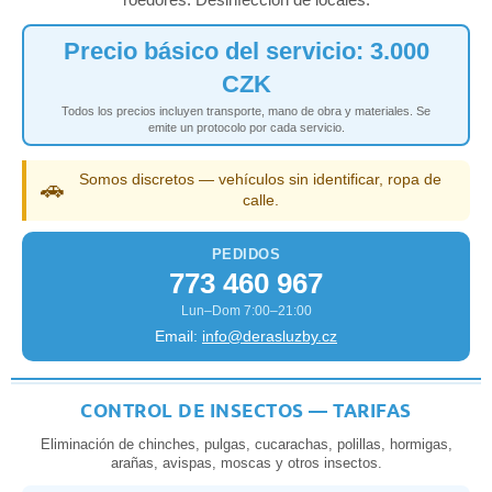
Precio básico del servicio: 3.000
CZK
Todos los precios incluyen transporte, mano de obra y materiales. Se
emite un protocolo por cada servicio.
Somos discretos — vehículos sin identificar, ropa de
🚗
calle.
PEDIDOS
773 460 967
Lun–Dom 7:00–21:00
Email:
info@derasluzby.cz
CONTROL DE INSECTOS — TARIFAS
Eliminación de chinches, pulgas, cucarachas, polillas, hormigas,
arañas, avispas, moscas y otros insectos.