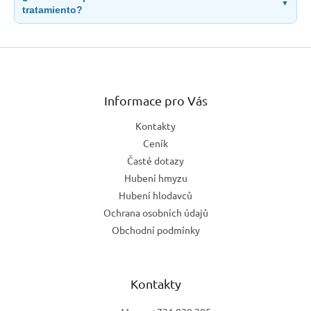
▼
tratamiento?
Z
á
p
a
Informace pro Vás
t
Kontakty
í
Ceník
Časté dotazy
Hubení hmyzu
Hubení hlodavců
Ochrana osobních údajů
Obchodní podmínky
Kontakty