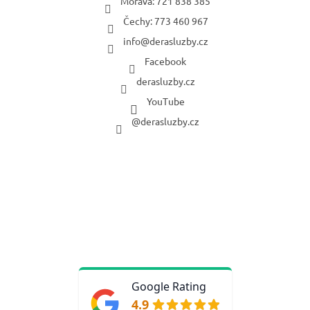
Morava: 721 838 385
Čechy: 773 460 967
info
@
derasluzby.cz
Facebook
derasluzby.cz
YouTube
@derasluzby.cz