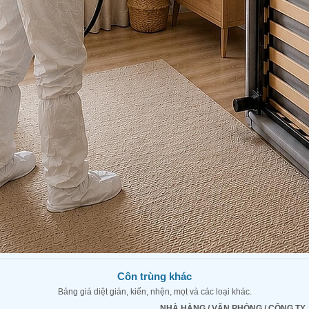
Côn trùng khác
Bảng giá diệt gián, kiến, nhện, mọt và các loại khác.
NHÀ HÀNG / VĂN PHÒNG / CÔNG TY