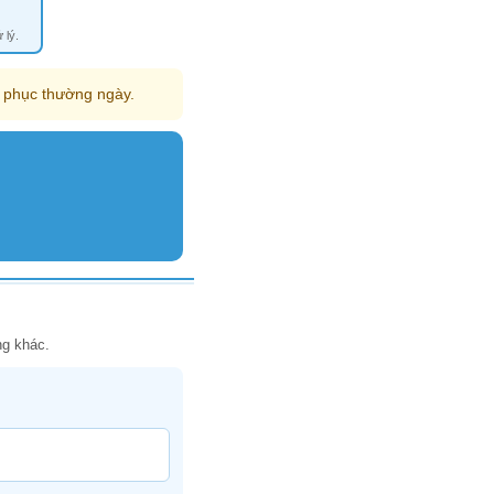
 lý.
g phục thường ngày.
ng khác.