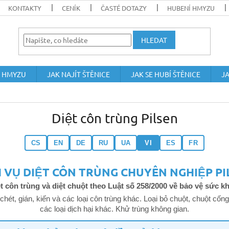
KONTAKTY
CENÍK
ČASTÉ DOTAZY
HUBENÍ HMYZU
HLEDAT
 HMYZU
JAK NAJÍT ŠTĚNICE
JAK SE HUBÍ ŠTĚNICE
JA
Diệt côn trùng Pilsen
CS
EN
DE
RU
UA
VI
ES
FR
H VỤ DIỆT CÔN TRÙNG CHUYÊN NGHIỆP PI
t côn trùng và diệt chuột theo Luật số 258/2000 về bảo vệ sức 
 chét, gián, kiến và các loại côn trùng khác. Loại bỏ chuột, chuột c
các loại dịch hại khác. Khử trùng không gian.