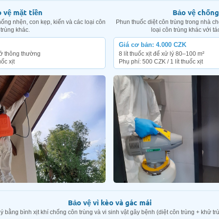
 vệ mặt tiền
Bảo vệ chống
hống nhện, con kẹp, kiến và các loại côn
Phun thuốc diệt côn trùng trong nhà ch
trùng khác.
loại côn trùng khác với tá
Giá cơ bản: 4.000 CZK
à ở thông thường
8 lít thuốc xịt để xử lý 80–100 m²
ốc xịt
Phụ phí: 500 CZK / 1 lít thuốc xịt
Bảo vệ vì kèo và gác mái
ý bằng bình xịt khí chống côn trùng và vi sinh vật gây bệnh (diệt côn trùng + khử tr