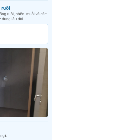
 ruồi
ống ruồi, nhện, muỗi và các
c dụng lâu dài.
ùng).