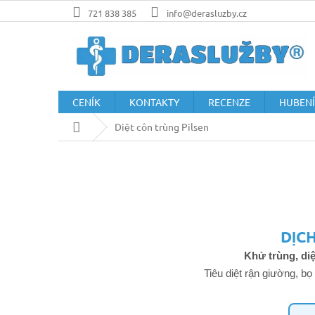
Přejít
721 838 385
info@derasluzby.cz
na
obsah
CENÍK
KONTAKTY
RECENZE
HUBENÍ
Domů
Diệt côn trùng Pilsen
DỊC
Khử trùng, diệ
Tiêu diệt rận giường, bọ