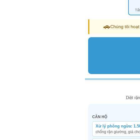
Tất
🚗
Chúng tôi hoạt
Diệt rậ
CĂN HỘ
Xử lý phòng ngừa: 1.5
chống rận giường, giá cho 