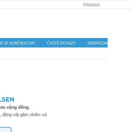
HUBENÍ HLODAVCŮ
OCHRANA OSOBNÍCH ÚDAJŮ
Přihlášení
OBCHODN
K SE HUBÍ BLECHY
ČASTÉ DOTAZY
DERATIZACE HLODAVC
LSEN
khỏe cộng đồng.
ống, động vật gặm nhấm và