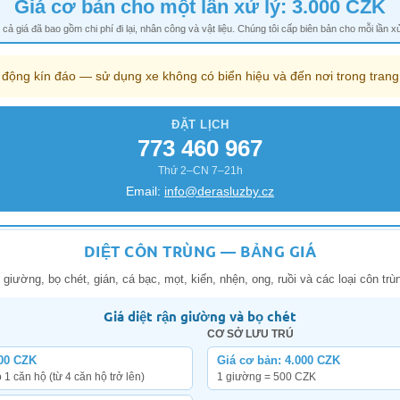
Giá cơ bản cho một lần xử lý: 3.000 CZK
 cả giá đã bao gồm chi phí đi lại, nhân công và vật liệu. Chúng tôi cấp biên bản cho mỗi lần xử
 động kín đáo — sử dụng xe không có biển hiệu và đến nơi trong tran
ĐẶT LỊCH
773 460 967
Thứ 2–CN 7–21h
Email:
info@derasluzby.cz
DIỆT CÔN TRÙNG — BẢNG GIÁ
n giường, bọ chét, gián, cá bạc, mọt, kiến, nhện, ong, ruồi và các loại côn trù
Giá diệt rận giường và bọ chét
CƠ SỞ LƯU TRÚ
00 CZK
Giá cơ bản: 4.000 CZK
1 căn hộ (từ 4 căn hộ trở lên)
1 giường = 500 CZK