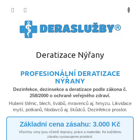
Přejít
na
obsah
Deratizace Nýřany
PROFESIONÁLNÍ DERATIZACE
NÝŘANY
Dezinfekce, dezinsekce a deratizace podle zákona č.
258/2000 o ochraně veřejného zdraví.
Hubení štěnic, blech, švábů, mravenců aj. hmyzu. Likvidace
myší, potkanů, hlodavců aj. škůdců. Dezinfekce prostor.
Základní cena zásahu: 3.000 Kč
Všechny ceny jsou včetně dopravy, práce a materiálu. Ke každému
zásahu vystavujeme protokol.