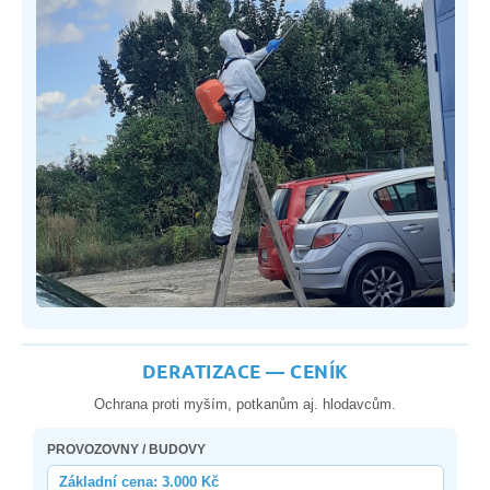
DERATIZACE — CENÍK
Ochrana proti myším, potkanům aj. hlodavcům.
PROVOZOVNY / BUDOVY
Základní cena: 3.000 Kč