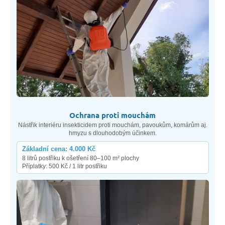
Ochrana proti mouchám
Nástřik interiéru insekticidem proti mouchám, pavoukům, komárům aj.
hmyzu s dlouhodobým účinkem.
Základní cena: 4.000 Kč
8 litrů postřiku k ošetření 80–100 m² plochy
Příplatky: 500 Kč / 1 litr postřiku