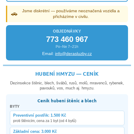
Jsme diskrétní — používáme neoznačená vozidla a
🚗
přicházíme v civilu.
OBJEDNÁVKY
773 460 967
Po–Ne 7–21h
Email:
info@derasluzby.cz
HUBENÍ HMYZU — CENÍK
Dezinsekce štěnic, blech, švábů, rusů, molů, mravenců, rybenek,
pavouků, vos, much aj. hmyzu.
Ceník hubení štěnic a blech
BYTY
Preventivní postřik: 1.500 Kč
proti štěnicím, cena za 1 byt (od 4 bytů)
Základní cena: 3.000 Kč