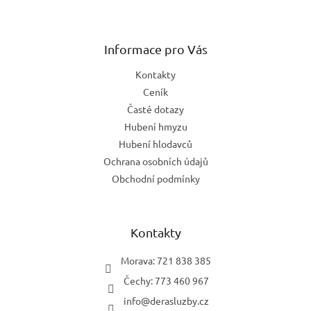
Z
á
p
a
Informace pro Vás
t
Kontakty
í
Ceník
Časté dotazy
Hubení hmyzu
Hubení hlodavců
Ochrana osobních údajů
Obchodní podmínky
Kontakty
Morava: 721 838 385
Čechy: 773 460 967
info
@
derasluzby.cz