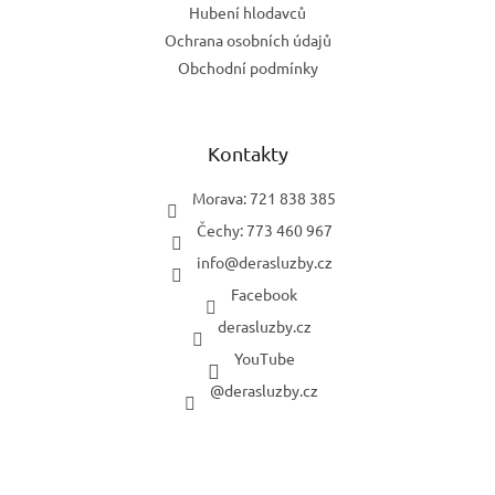
Hubení hlodavců
Ochrana osobních údajů
Obchodní podmínky
Kontakty
Morava: 721 838 385
Čechy: 773 460 967
info
@
derasluzby.cz
Facebook
derasluzby.cz
YouTube
@derasluzby.cz