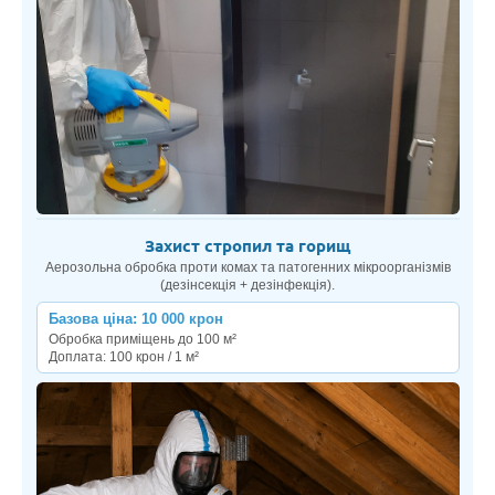
Захист стропил та горищ
Аерозольна обробка проти комах та патогенних мікроорганізмів
(дезінсекція + дезінфекція).
Базова ціна: 10 000 крон
Обробка приміщень до 100 м²
Доплата: 100 крон / 1 м²