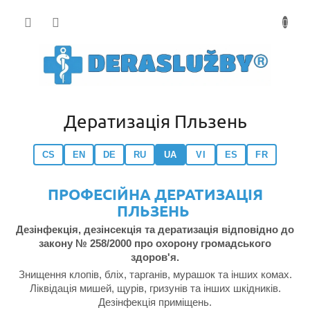
Přejít
na
obsah
Дератизація Пльзень
CS
EN
DE
RU
UA
VI
ES
FR
ПРОФЕСІЙНА ДЕРАТИЗАЦІЯ
ПЛЬЗЕНЬ
Дезінфекція, дезінсекція та дератизація відповідно до
закону № 258/2000 про охорону громадського
здоров'я.
Знищення клопів, бліх, тарганів, мурашок та інших комах.
Ліквідація мишей, щурів, гризунів та інших шкідників.
Дезінфекція приміщень.