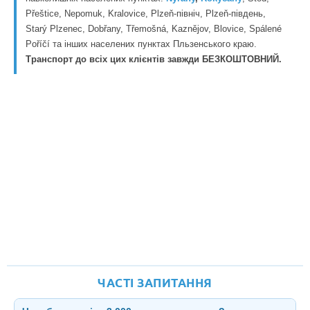
Přeštice, Nepomuk, Kralovice, Plzeň-північ, Plzeň-південь,
Starý Plzenec, Dobřany, Třemošná, Kaznějov, Blovice, Spálené
Poříčí та інших населених пунктах Пльзенського краю.
Транспорт до всіх цих клієнтів завжди БЕЗКОШТОВНИЙ.
ЧАСТІ ЗАПИТАННЯ