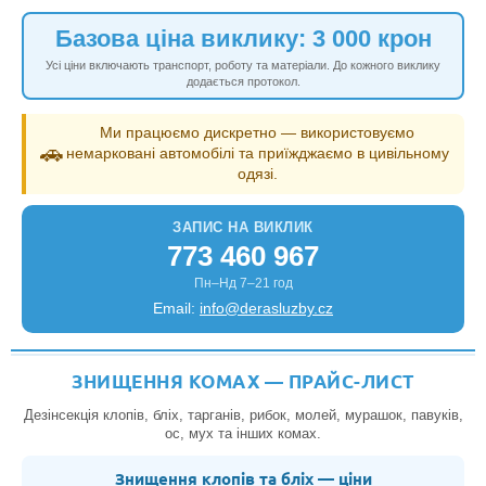
Базова ціна виклику: 3 000 крон
Усі ціни включають транспорт, роботу та матеріали. До кожного виклику
додається протокол.
Ми працюємо дискретно — використовуємо
🚗
немарковані автомобілі та приїжджаємо в цивільному
одязі.
ЗАПИС НА ВИКЛИК
773 460 967
Пн–Нд 7–21 год
Email:
info@derasluzby.cz
ЗНИЩЕННЯ КОМАХ — ПРАЙС-ЛИСТ
Дезінсекція клопів, бліх, тарганів, рибок, молей, мурашок, павуків,
ос, мух та інших комах.
Знищення клопів та бліх — ціни