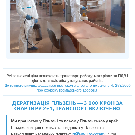
Усі зазначені ціни включають транспорт, роботу, матеріали та ПДВ і
діють для всіх обслуговуваних районів.
До кожного виклику додається протокол відповідно до закону № 258/2000
про охорону громадського здоров'я.
ДЕРАТИЗАЦІЯ ПЛЬЗЕНЬ — 3 000 КРОН ЗА
КВАРТИРУ 2+1, ТРАНСПОРТ ВКЛЮЧЕНО!
Ми працюємо у Пльзені та всьому Пльзенському краї:
Швидке знищення комах та шкідників у Пльзені та
навколишніх населених пунктах:
Nýřany
,
Rokycany
, Stod,