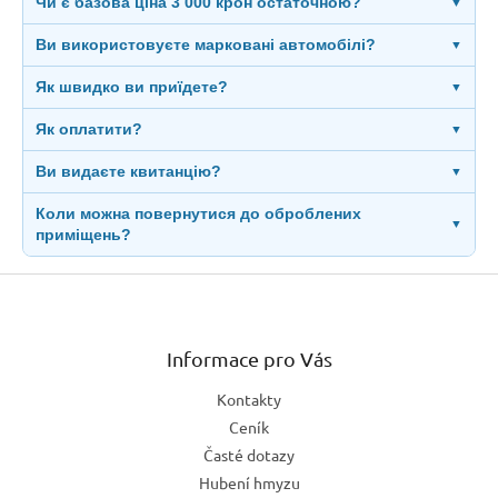
Чи є базова ціна 3 000 крон остаточною?
▼
Ви використовуєте марковані автомобілі?
▼
Як швидко ви приїдете?
▼
Як оплатити?
▼
Ви видаєте квитанцію?
▼
Коли можна повернутися до оброблених
▼
приміщень?
Z
á
p
a
Informace pro Vás
t
Kontakty
í
Ceník
Časté dotazy
Hubení hmyzu