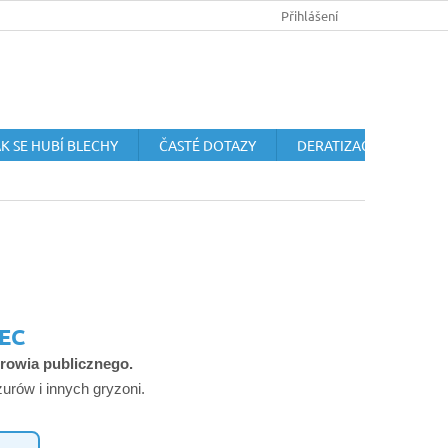
HUBENÍ HLODAVCŮ
OCHRANA OSOBNÍCH ÚDAJŮ
Přihlášení
OBCHODN
K SE HUBÍ BLECHY
ČASTÉ DOTAZY
DERATIZACE HLODAVC
EC
drowia publicznego.
urów i innych gryzoni.