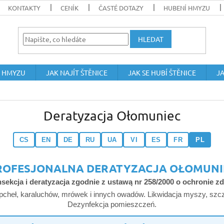
KONTAKTY
CENÍK
ČASTÉ DOTAZY
HUBENÍ HMYZU
HLEDAT
 HMYZU
JAK NAJÍT ŠTĚNICE
JAK SE HUBÍ ŠTĚNICE
JA
Deratyzacja Ołomuniec
CS
EN
DE
RU
UA
VI
ES
FR
PL
ROFESJONALNA DERATYZACJA OŁOMUNI
sekcja i deratyzacja zgodnie z ustawą nr 258/2000 o ochronie z
pcheł, karaluchów, mrówek i innych owadów. Likwidacja myszy, szcz
Dezynfekcja pomieszczeń.