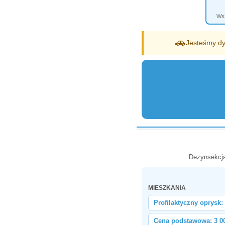
Wsz
🚗
Jesteśmy dy
Dezynsekcja
MIESZKANIA
Profilaktyczny oprysk:
Cena podstawowa: 3 0