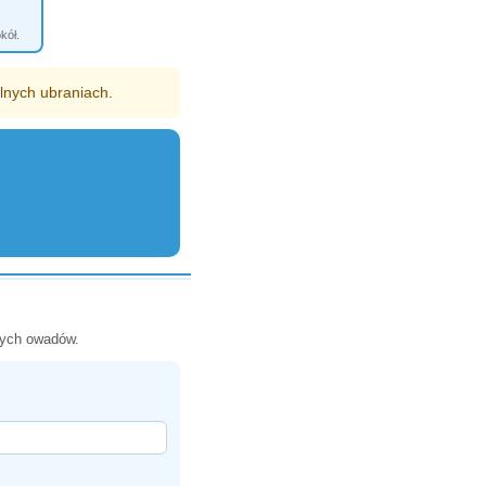
kół.
lnych ubraniach.
nych owadów.