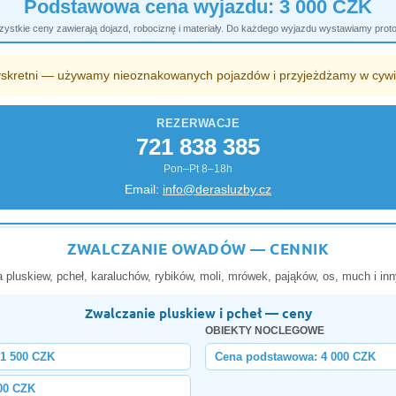
Podstawowa cena wyjazdu: 3 000 CZK
ystkie ceny zawierają dojazd, robociznę i materiały. Do każdego wyjazdu wystawiamy proto
skretni — używamy nieoznakowanych pojazdów i przyjeżdżamy w cywi
REZERWACJE
721 838 385
Pon–Pt 8–18h
Email:
info@derasluzby.cz
ZWALCZANIE OWADÓW — CENNIK
 pluskiew, pcheł, karaluchów, rybików, moli, mrówek, pająków, os, much i in
Zwalczanie pluskiew i pcheł — ceny
OBIEKTY NOCLEGOWE
 1 500 CZK
Cena podstawowa: 4 000 CZK
00 CZK