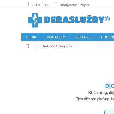
Přejít
721 838 385
info@derasluzby.cz
na
obsah
CENÍK
KONTAKTY
RECENZE
HUBENÍ
Domů
Diệt côn trùng Zlín
DỊ
Khử trùng, diệ
Tiêu diệt rận giường, 