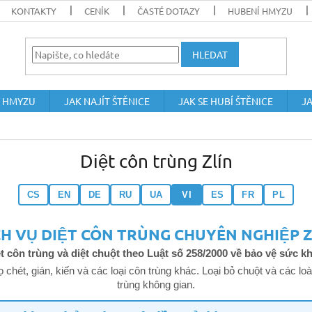
KONTAKTY
CENÍK
ČASTÉ DOTAZY
HUBENÍ HMYZU
HLEDAT
 HMYZU
JAK NAJÍT ŠTĚNICE
JAK SE HUBÍ ŠTĚNICE
JA
Diệt côn trùng Zlín
CS
EN
DE
RU
UA
VI
ES
FR
PL
CH VỤ DIỆT CÔN TRÙNG CHUYÊN NGHIỆP Z
t côn trùng và diệt chuột theo Luật số 258/2000 về bảo vệ sức 
bọ chét, gián, kiến và các loại côn trùng khác. Loại bỏ chuột và các 
trùng không gian.