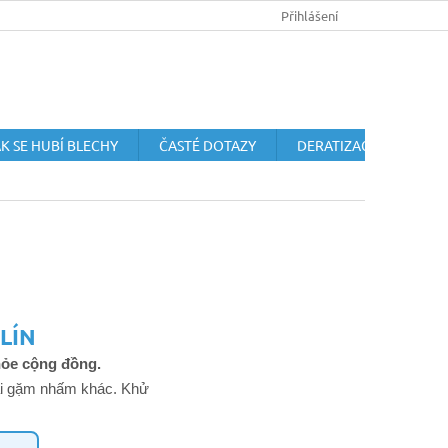
HUBENÍ HLODAVCŮ
OCHRANA OSOBNÍCH ÚDAJŮ
Přihlášení
OBCHODN
K SE HUBÍ BLECHY
ČASTÉ DOTAZY
DERATIZACE HLODAVC
LÍN
khỏe cộng đồng.
loài gặm nhấm khác. Khử