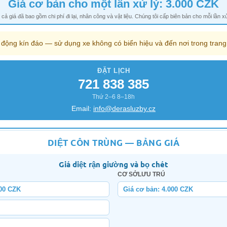
Giá cơ bản cho một lần xử lý: 3.000 CZK
 cả giá đã bao gồm chi phí đi lại, nhân công và vật liệu. Chúng tôi cấp biên bản cho mỗi lần xử
 động kín đáo — sử dụng xe không có biển hiệu và đến nơi trong tran
ĐẶT LỊCH
721 838 385
Thứ 2–6 8–18h
Email:
info@derasluzby.cz
DIỆT CÔN TRÙNG — BẢNG GIÁ
Giá diệt rận giường và bọ chét
CƠ SỞLƯU TRÚ
00 CZK
Giá cơ bản: 4.000 CZK