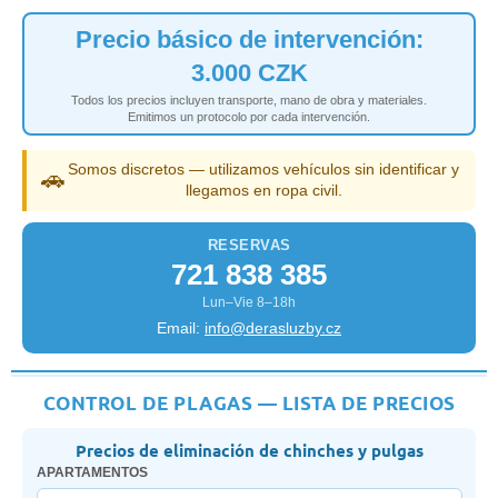
Precio básico de intervención:
3.000 CZK
Todos los precios incluyen transporte, mano de obra y materiales.
Emitimos un protocolo por cada intervención.
Somos discretos — utilizamos vehículos sin identificar y
🚗
llegamos en ropa civil.
RESERVAS
721 838 385
Lun–Vie 8–18h
Email:
info@derasluzby.cz
CONTROL DE PLAGAS — LISTA DE PRECIOS
Precios de eliminación de chinches y pulgas
APARTAMENTOS