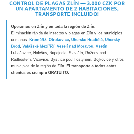
CONTROL DE PLAGAS ZLÍN — 3.000 CZK POR
UN APARTAMENTO DE 2 HABITACIONES,
TRANSPORTE INCLUIDO!
Operamos en Zlín y en toda la región de Zlín:
Eliminación rápida de insectos y plagas en Zlín y los municipios
cercanos:
Kroměříž
,
Otrokovice
,
Uherské Hradiště
,
Uherský
Brod
,
Valašské Meziříčí
,
Veselí nad Moravou
,
Vsetín
,
Luhačovice, Holešov, Napajedla, Slavičín, Rožnov pod
Radhoštěm, Vizovice, Bystřice pod Hostýnem, Bojkovice y otros
municipios de la región de Zlín.
El transporte a todos estos
clientes es siempre GRATUITO.