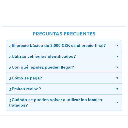
PREGUNTAS FRECUENTES
¿El precio básico de 3.000 CZK es el precio final?
▼
¿Utilizan vehículos identificados?
▼
¿Con qué rapidez pueden llegar?
▼
¿Cómo se paga?
▼
¿Emiten recibo?
▼
¿Cuándo se pueden volver a utilizar los locales
▼
tratados?
Z
á