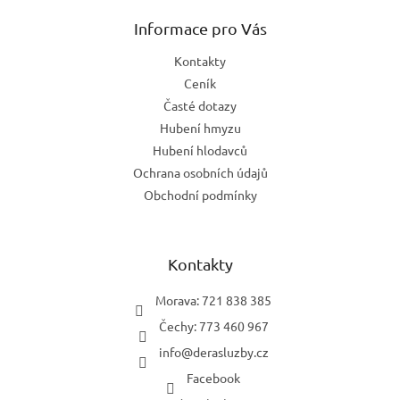
p
a
Informace pro Vás
t
Kontakty
í
Ceník
Časté dotazy
Hubení hmyzu
Hubení hlodavců
Ochrana osobních údajů
Obchodní podmínky
Kontakty
Morava: 721 838 385
Čechy: 773 460 967
info
@
derasluzby.cz
Facebook