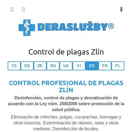
Přejít
na
obsah
Control de plagas Zlín
CS
EN
DE
RU
UA
VI
ES
FR
PL
CONTROL PROFESIONAL DE PLAGAS
ZLÍN
Desinfección, control de plagas y desratización de
acuerdo con la Ley núm. 258/2000 sobre protección de la
salud pública.
Eliminación de chinches, pulgas, cucarachas, hormigas y
otros insectos. Exterminación de ratones, ratas y otros
roedores. Desinfección de locales.