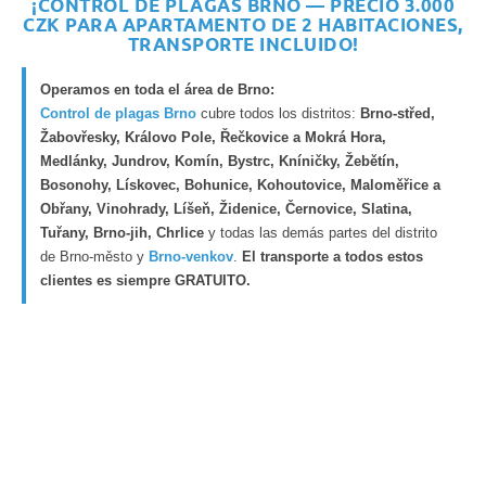
¡CONTROL DE PLAGAS BRNO — PRECIO 3.000
CZK PARA APARTAMENTO DE 2 HABITACIONES,
TRANSPORTE INCLUIDO!
Operamos en toda el área de Brno:
Control de plagas Brno
cubre todos los distritos:
Brno-střed,
Žabovřesky, Královo Pole, Řečkovice a Mokrá Hora,
Medlánky, Jundrov, Komín, Bystrc, Kníničky, Žebětín,
Bosonohy, Lískovec, Bohunice, Kohoutovice, Maloměřice a
Obřany, Vinohrady, Líšeň, Židenice, Černovice, Slatina,
Tuřany, Brno-jih, Chrlice
y todas las demás partes del distrito
de Brno-město y
Brno-venkov
.
El transporte a todos estos
clientes es siempre GRATUITO.