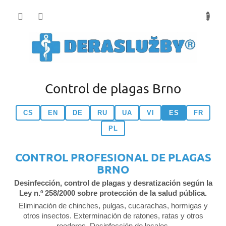
Přejít
na
obsah
Control de plagas Brno
CS
EN
DE
RU
UA
VI
ES
FR
PL
CONTROL PROFESIONAL DE PLAGAS
BRNO
Desinfección, control de plagas y desratización según la
Ley n.º 258/2000 sobre protección de la salud pública.
Eliminación de chinches, pulgas, cucarachas, hormigas y
otros insectos. Exterminación de ratones, ratas y otros
roedores. Desinfección de locales.