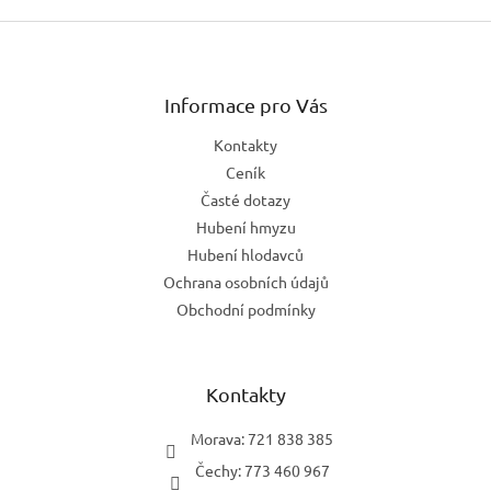
Z
á
p
a
Informace pro Vás
t
Kontakty
í
Ceník
Časté dotazy
Hubení hmyzu
Hubení hlodavců
Ochrana osobních údajů
Obchodní podmínky
Kontakty
Morava: 721 838 385
Čechy: 773 460 967