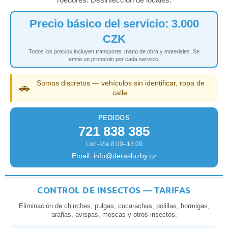
Precio básico del servicio: 3.000
CZK
Todos los precios incluyen transporte, mano de obra y materiales. Se
emite un protocolo por cada servicio.
Somos discretos — vehículos sin identificar, ropa de
🚗
calle.
PEDIDOS
721 838 385
Lun–Vie 8:00–18:00
Email:
info@derasluzby.cz
CONTROL DE INSECTOS — TARIFAS
Eliminación de chinches, pulgas, cucarachas, polillas, hormigas,
arañas, avispas, moscas y otros insectos.