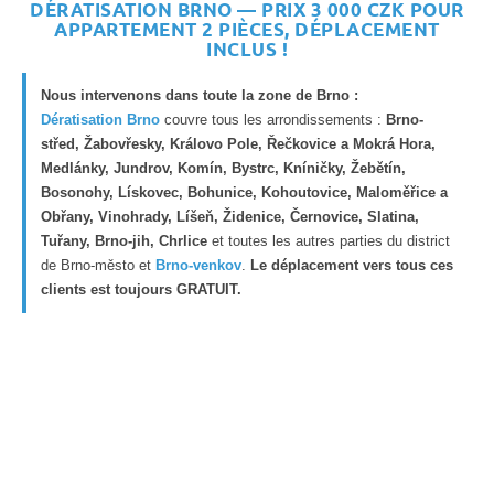
DÉRATISATION BRNO — PRIX 3 000 CZK POUR
APPARTEMENT 2 PIÈCES, DÉPLACEMENT
INCLUS !
Nous intervenons dans toute la zone de Brno :
Dératisation Brno
couvre tous les arrondissements :
Brno-
střed, Žabovřesky, Královo Pole, Řečkovice a Mokrá Hora,
Medlánky, Jundrov, Komín, Bystrc, Kníničky, Žebětín,
Bosonohy, Lískovec, Bohunice, Kohoutovice, Maloměřice a
Obřany, Vinohrady, Líšeň, Židenice, Černovice, Slatina,
Tuřany, Brno-jih, Chrlice
et toutes les autres parties du district
de Brno-město et
Brno-venkov
.
Le déplacement vers tous ces
clients est toujours GRATUIT.