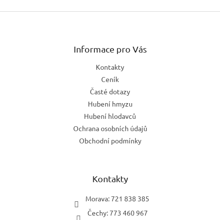
Z
á
p
a
Informace pro Vás
t
Kontakty
í
Ceník
Časté dotazy
Hubení hmyzu
Hubení hlodavců
Ochrana osobních údajů
Obchodní podmínky
Kontakty
Morava: 721 838 385
Čechy: 773 460 967