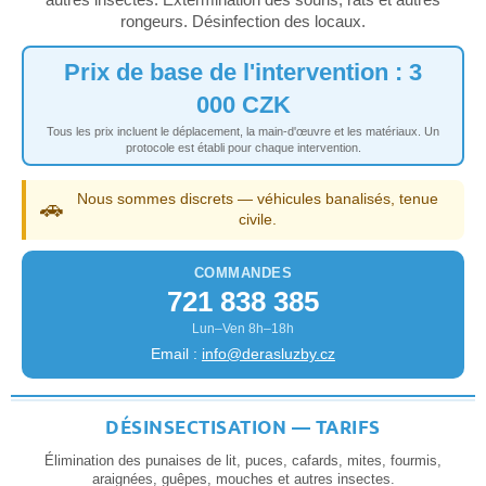
rongeurs. Désinfection des locaux.
Prix de base de l'intervention : 3
000 CZK
Tous les prix incluent le déplacement, la main-d'œuvre et les matériaux. Un
protocole est établi pour chaque intervention.
Nous sommes discrets — véhicules banalisés, tenue
🚗
civile.
COMMANDES
721 838 385
Lun–Ven 8h–18h
Email :
info@derasluzby.cz
DÉSINSECTISATION — TARIFS
Élimination des punaises de lit, puces, cafards, mites, fourmis,
araignées, guêpes, mouches et autres insectes.