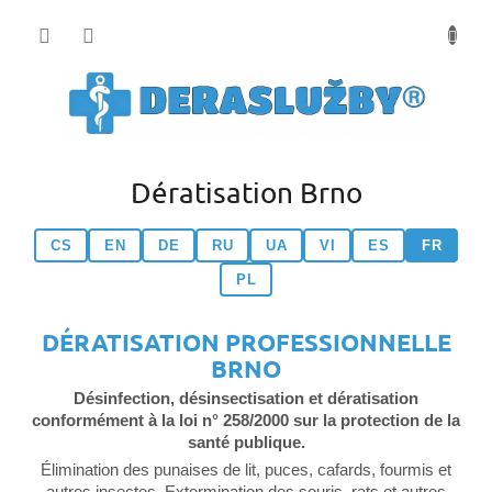
Přejít
na
obsah
Dératisation Brno
CS
EN
DE
RU
UA
VI
ES
FR
PL
DÉRATISATION PROFESSIONNELLE
BRNO
Désinfection, désinsectisation et dératisation
conformément à la loi n° 258/2000 sur la protection de la
santé publique.
Élimination des punaises de lit, puces, cafards, fourmis et
autres insectes. Extermination des souris, rats et autres