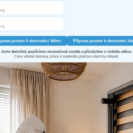
3+1
4+1
íprava prostor k dezinsekci štěnic
Příprava prostor k dezinsekci bl
Jsme diskrétní, používáme neoznačená vozidla a přicházíme v civilním oděvu.
Ceny včetně dopravy, práce a materiálu platí pro všechny oblasti.