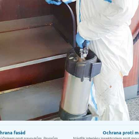
hrana fasád
Ochrana proti 
 účinkem proti pavoukům, škvorům,
Nástřik interiéru insekticidem proti