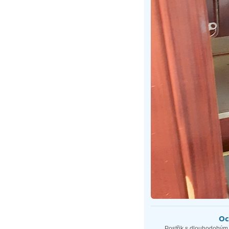
Oc
Postřik s dlouhodobým