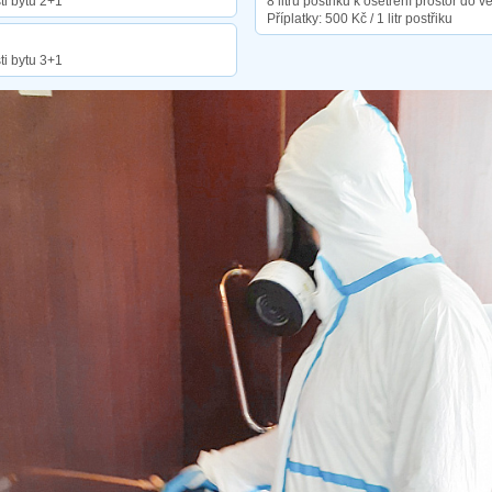
ti bytu 2+1
8 litrů postřiku k ošetření prostor do v
Příplatky: 500 Kč / 1 litr postřiku
ti bytu 3+1