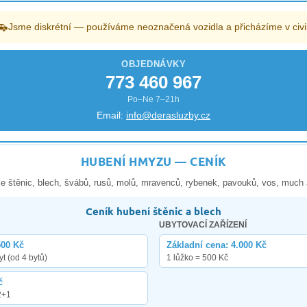
🚗
Jsme diskrétní — používáme neoznačená vozidla a přicházíme v civi
OBJEDNÁVKY
773 460 967
Po–Ne 7–21h
Email:
info@derasluzby.cz
HUBENÍ HMYZU — CENÍK
e štěnic, blech, švábů, rusů, molů, mravenců, rybenek, pavouků, vos, much 
Ceník hubení štěnic a blech
UBYTOVACÍ ZAŘÍZENÍ
500 Kč
Základní cena: 4.000 Kč
yt (od 4 bytů)
1 lůžko = 500 Kč
č
2+1