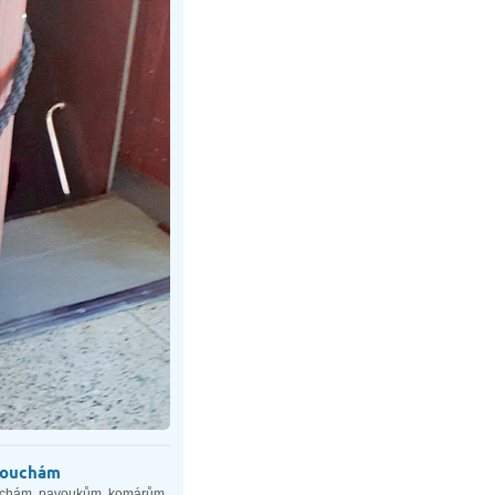
mouchám
 mouchám, pavoukům, komárům