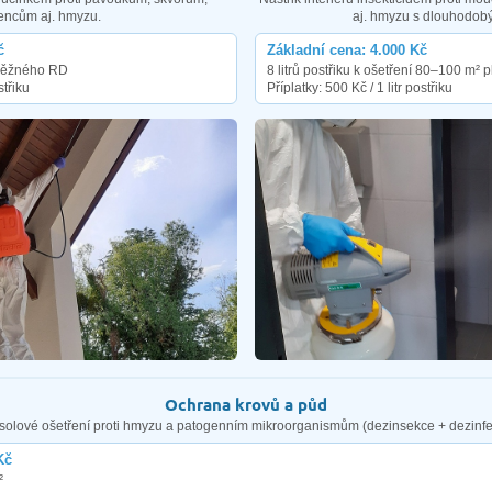
encům aj. hmyzu.
aj. hmyzu s dlouhodob
č
Základní cena: 4.000 Kč
í běžného RD
8 litrů postřiku k ošetření 80–100 m² 
střiku
Příplatky: 500 Kč / 1 litr postřiku
Ochrana krovů a půd
solové ošetření proti hmyzu a patogenním mikroorganismům (dezinsekce + dezinfe
Kč
²