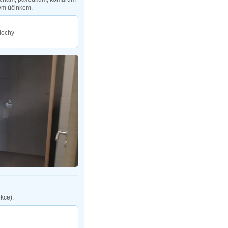
ým účinkem.
plochy
kce).