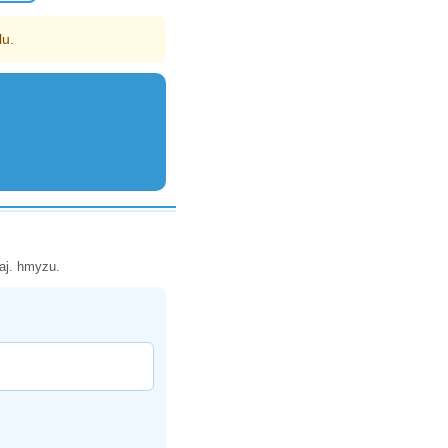
lu.
aj. hmyzu.