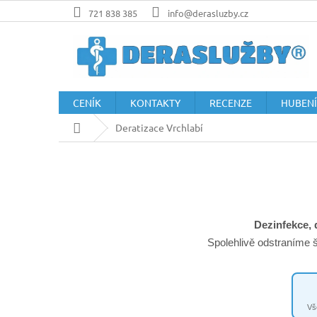
Přejít
721 838 385
info@derasluzby.cz
na
obsah
CENÍK
KONTAKTY
RECENZE
HUBENÍ
Domů
Deratizace Vrchlabí
Dezinfekce, 
Spolehlivě odstraníme š
Vš