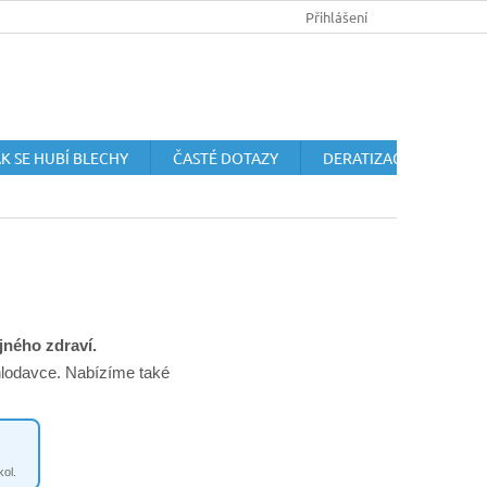
HUBENÍ HLODAVCŮ
OCHRANA OSOBNÍCH ÚDAJŮ
Přihlášení
OBCHODN
K SE HUBÍ BLECHY
ČASTÉ DOTAZY
DERATIZACE HLODAVC
jného zdraví.
 hlodavce. Nabízíme také
ol.