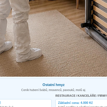
Ostatní hmyz
Ceník hubení švábů, mravenců, pavouků, molů aj.
RESTAURACE / KANCELÁŘE / FIRMY
č
Základní cena: 4.000 Kč