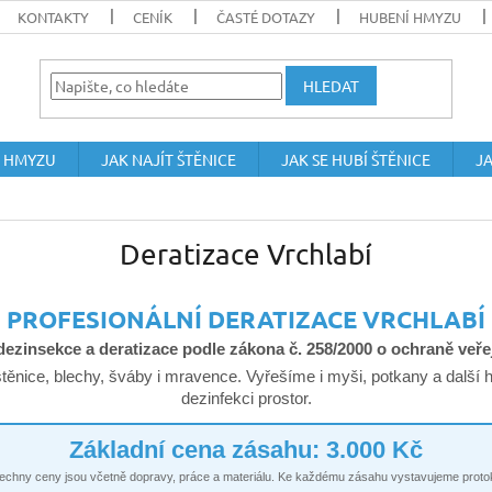
KONTAKTY
CENÍK
ČASTÉ DOTAZY
HUBENÍ HMYZU
HLEDAT
 HMYZU
JAK NAJÍT ŠTĚNICE
JAK SE HUBÍ ŠTĚNICE
JA
Deratizace Vrchlabí
PROFESIONÁLNÍ DERATIZACE VRCHLABÍ
dezinsekce a deratizace podle zákona č. 258/2000 o ochraně veře
těnice, blechy, šváby i mravence. Vyřešíme i myši, potkany a další
dezinfekci prostor.
Základní cena zásahu: 3.000 Kč
echny ceny jsou včetně dopravy, práce a materiálu. Ke každému zásahu vystavujeme protok