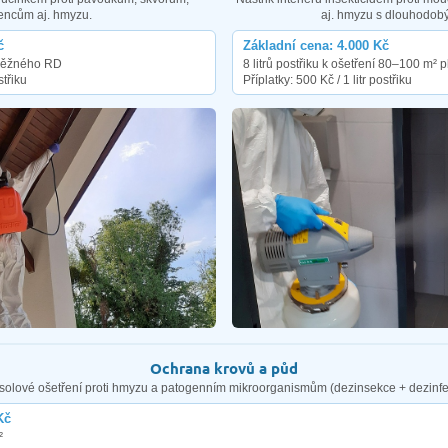
encům aj. hmyzu.
aj. hmyzu s dlouhodob
č
Základní cena: 4.000 Kč
í běžného RD
8 litrů postřiku k ošetření 80–100 m² 
střiku
Příplatky: 500 Kč / 1 litr postřiku
Ochrana krovů a půd
solové ošetření proti hmyzu a patogenním mikroorganismům (dezinsekce + dezinfe
Kč
²