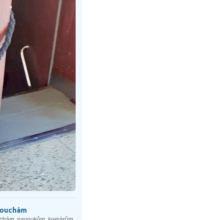
mouchám
 mouchám, pavoukům, komárům