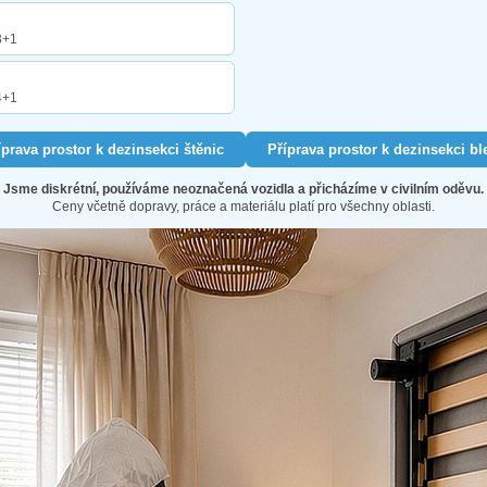
3+1
4+1
íprava prostor k dezinsekci štěnic
Příprava prostor k dezinsekci bl
Jsme diskrétní, používáme neoznačená vozidla a přicházíme v civilním oděvu.
Ceny včetně dopravy, práce a materiálu platí pro všechny oblasti.