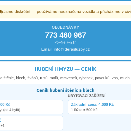
🚗
Jsme diskrétní — používáme neoznačená vozidla a přicházíme v civi
OBJEDNÁVKY
773 460 967
Po–Ne 7–21h
Email:
info@derasluzby.cz
HUBENÍ HMYZU — CENÍK
e štěnic, blech, švábů, rusů, molů, mravenců, rybenek, pavouků, vos, much 
Ceník hubení štěnic a blech
UBYTOVACÍ ZAŘÍZENÍ
500 Kč
Základní cena: 4.000 Kč
yt (od 4 bytů)
1 lůžko = 500 Kč
č
2+1