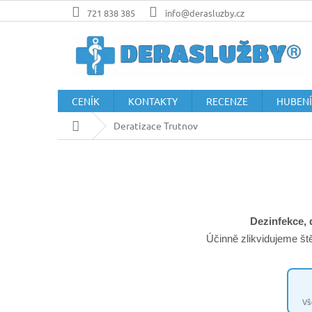
Přejít
721 838 385
info@derasluzby.cz
na
obsah
CENÍK
KONTAKTY
RECENZE
HUBENÍ
Domů
Deratizace Trutnov
Dezinfekce, 
Účinně zlikvidujeme št
Vš