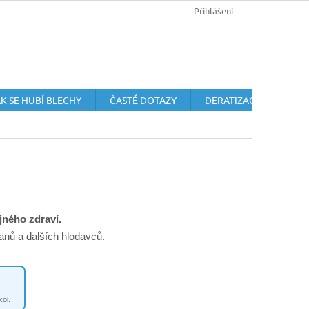
HUBENÍ HLODAVCŮ
OCHRANA OSOBNÍCH ÚDAJŮ
Přihlášení
OBCHODN
K SE HUBÍ BLECHY
ČASTÉ DOTAZY
DERATIZACE HLODAVC
jného zdraví.
anů a dalších hlodavců.
ol.