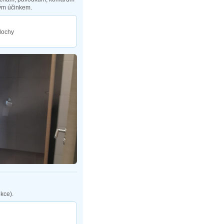
ým účinkem.
plochy
kce).