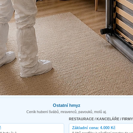
Ostatní hmyz
Ceník hubení švábů, mravenců, pavouků, molů aj.
RESTAURACE / KANCELÁŘE / FIRMY
č
Základní cena: 4.000 Kč