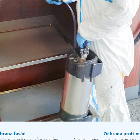
hrana fasád
Ochrana proti 
 účinkem proti pavoukům, škvorům,
Nástřik interiéru insekticidem proti