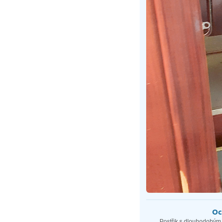
Oc
Postřik s dlouhodobým