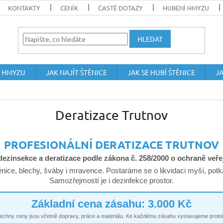
KONTAKTY
CENÍK
ČASTÉ DOTAZY
HUBENÍ HMYZU
HLEDAT
 HMYZU
JAK NAJÍT ŠTĚNICE
JAK SE HUBÍ ŠTĚNICE
JA
Deratizace Trutnov
PROFESIONÁLNÍ DERATIZACE TRUTNOV
dezinsekce a deratizace podle zákona č. 258/2000 o ochraně veře
ěnice, blechy, šváby i mravence. Postaráme se o likvidaci myší, potk
Samozřejmostí je i dezinfekce prostor.
Základní cena zásahu: 3.000 Kč
echny ceny jsou včetně dopravy, práce a materiálu. Ke každému zásahu vystavujeme protok