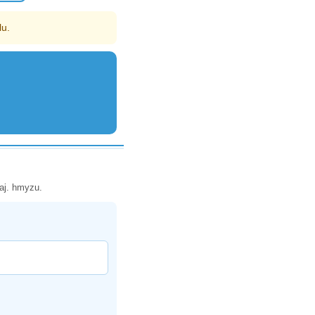
lu.
aj. hmyzu.