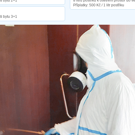
ti bytu 2+1
8 litrů postřiku k ošetření prostor do v
Příplatky: 500 Kč / 1 litr postřiku
ti bytu 3+1