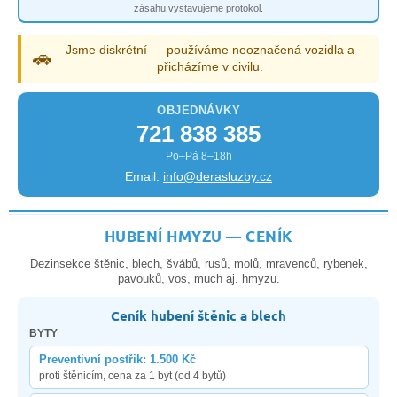
zásahu vystavujeme protokol.
Jsme diskrétní — používáme neoznačená vozidla a
🚗
přicházíme v civilu.
OBJEDNÁVKY
721 838 385
Po–Pá 8–18h
Email:
info@derasluzby.cz
HUBENÍ HMYZU — CENÍK
Dezinsekce štěnic, blech, švábů, rusů, molů, mravenců, rybenek,
pavouků, vos, much aj. hmyzu.
Ceník hubení štěnic a blech
BYTY
Preventivní postřik: 1.500 Kč
proti štěnicím, cena za 1 byt (od 4 bytů)