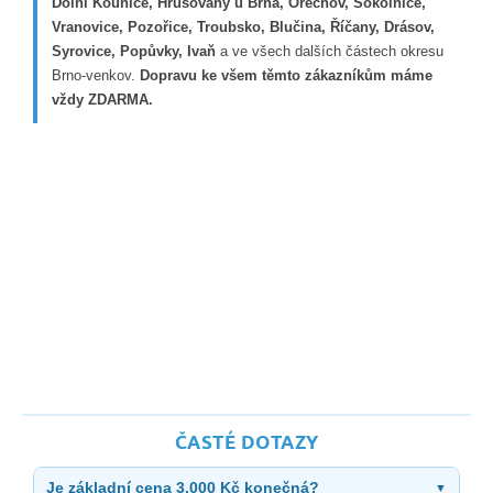
Dolní Kounice, Hrušovany u Brna, Ořechov, Sokolnice,
Vranovice, Pozořice, Troubsko, Blučina, Říčany, Drásov,
Syrovice, Popůvky, Ivaň
a ve všech dalších částech okresu
Brno-venkov.
Dopravu ke všem těmto zákazníkům máme
vždy ZDARMA.
ČASTÉ DOTAZY
Je základní cena 3.000 Kč konečná?
▼