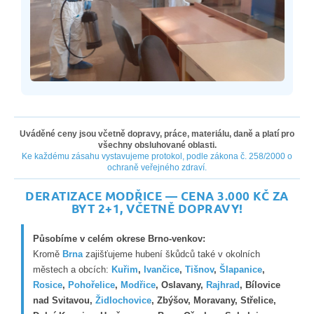
Uváděné ceny jsou včetně dopravy, práce, materiálu, daně a platí pro
všechny obsluhované oblasti.
Ke každému zásahu vystavujeme protokol, podle zákona č. 258/2000 o
ochraně veřejného zdraví.
DERATIZACE MODŘICE — CENA 3.000 KČ ZA
BYT 2+1, VČETNĚ DOPRAVY!
Působíme v celém okrese Brno-venkov:
Kromě
Brna
zajišťujeme hubení škůdců také v okolních
městech a obcích:
Kuřim
,
Ivančice
,
Tišnov
,
Šlapanice
,
Rosice
,
Pohořelice
,
Modřice
, Oslavany,
Rajhrad
, Bílovice
nad Svitavou,
Židlochovice
, Zbýšov, Moravany, Střelice,