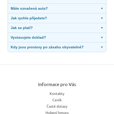
Máte označená auta?
▼
Jak rychle přijedete?
▼
Jak se platí?
▼
Vystavujete doklad?
▼
Kdy jsou prostory po zásahu obyvatelné?
▼
Z
á
p
a
Informace pro Vás
t
Kontakty
í
Ceník
Časté dotazy
Hubení hmyzu