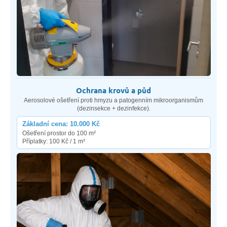
Ochrana krovů a půd
Aerosolové ošetření proti hmyzu a patogenním mikroorganismům
(dezinsekce + dezinfekce).
Základní cena: 10.000 Kč
Ošetření prostor do 100 m²
Příplatky: 100 Kč / 1 m²