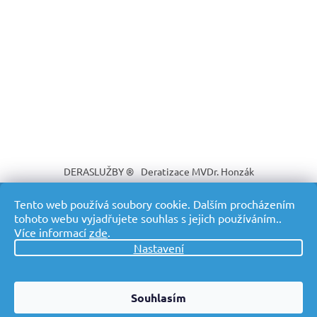
DERASLUŽBY ®
Deratizace MVDr. Honzák
Tento web používá soubory cookie. Dalším procházením
tohoto webu vyjadřujete souhlas s jejich používáním..
Více informací
zde
.
Vytvořil Shoptet
Nastavení
Copyright 2026
DERASLUŽBY ® Profesionální deratizace s
Souhlasím
dopravou v ceně
. Všechna práva vyhrazena.