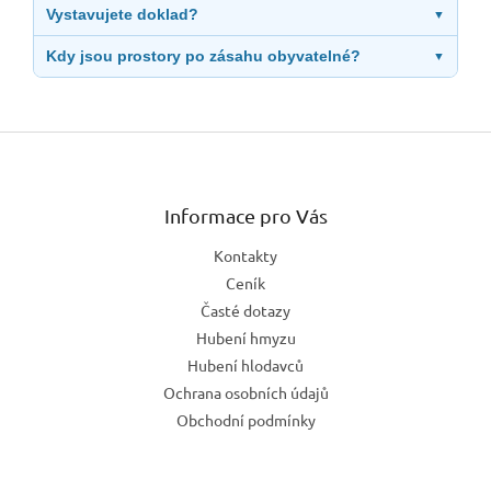
Vystavujete doklad?
▼
Kdy jsou prostory po zásahu obyvatelné?
▼
Z
á
p
a
Informace pro Vás
t
Kontakty
í
Ceník
Časté dotazy
Hubení hmyzu
Hubení hlodavců
Ochrana osobních údajů
Obchodní podmínky