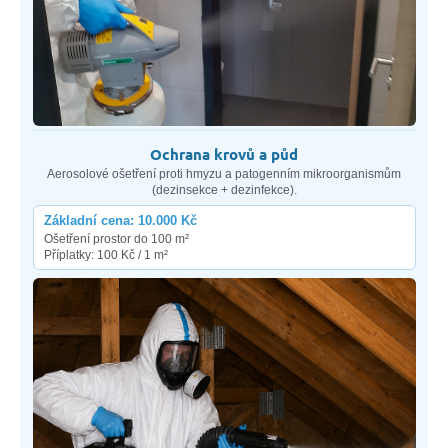
Ochrana krovů a půd
Aerosolové ošetření proti hmyzu a patogenním mikroorganismům
(dezinsekce + dezinfekce).
Základní cena: 10.000 Kč
Ošetření prostor do 100 m²
Příplatky: 100 Kč / 1 m²