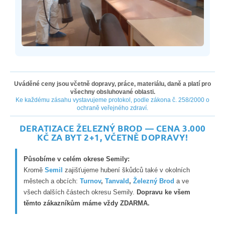
Uváděné ceny jsou včetně dopravy, práce, materiálu, daně a platí pro
všechny obsluhované oblasti.
Ke každému zásahu vystavujeme protokol, podle zákona č. 258/2000 o
ochraně veřejného zdraví.
DERATIZACE ŽELEZNÝ BROD — CENA 3.000
KČ ZA BYT 2+1, VČETNĚ DOPRAVY!
Působíme v celém okrese Semily:
Kromě
Semil
zajišťujeme hubení škůdců také v okolních
městech a obcích:
Turnov
,
Tanvald
,
Železný Brod
a ve
všech dalších částech okresu Semily.
Dopravu ke všem
těmto zákazníkům máme vždy ZDARMA.