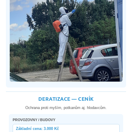
DERATIZACE — CENÍK
Ochrana proti myším, potkanům aj. hlodavcům.
PROVOZOVNY / BUDOVY
Základní cena: 3.000 Kč