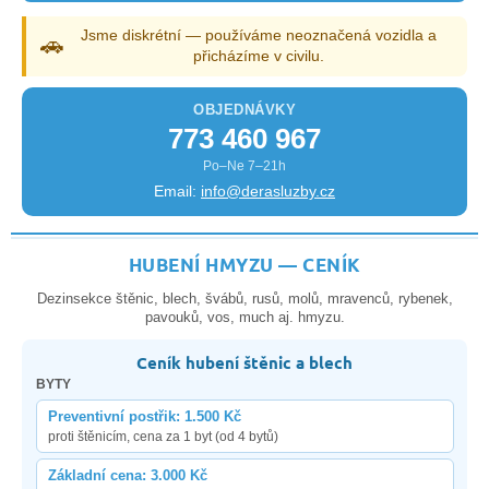
Jsme diskrétní — používáme neoznačená vozidla a
🚗
přicházíme v civilu.
OBJEDNÁVKY
773 460 967
Po–Ne 7–21h
Email:
info@derasluzby.cz
HUBENÍ HMYZU — CENÍK
Dezinsekce štěnic, blech, švábů, rusů, molů, mravenců, rybenek,
pavouků, vos, much aj. hmyzu.
Ceník hubení štěnic a blech
BYTY
Preventivní postřik: 1.500 Kč
proti štěnicím, cena za 1 byt (od 4 bytů)
Základní cena: 3.000 Kč