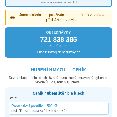
zásahu vystavujeme protokol.
Jsme diskrétní — používáme neoznačená vozidla a
🚗
přicházíme v civilu.
OBJEDNÁVKY
721 838 385
Po–Pá 8–18h
Email:
info@derasluzby.cz
HUBENÍ HMYZU — CENÍK
Dezinsekce štěnic, blech, švábů, rusů, molů, mravenců, rybenek,
pavouků, vos, much aj. hmyzu.
Ceník hubení štěnic a blech
BYTY
Preventivní postřik: 1.500 Kč
proti štěnicím, cena za 1 byt (od 4 bytů)