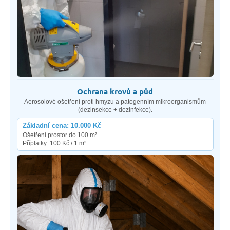
Ochrana krovů a půd
Aerosolové ošetření proti hmyzu a patogenním mikroorganismům
(dezinsekce + dezinfekce).
Základní cena: 10.000 Kč
Ošetření prostor do 100 m²
Příplatky: 100 Kč / 1 m²