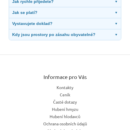
Jak rychle přijedete?
▼
Jak se platí?
▼
Vystavujete doklad?
▼
Kdy jsou prostory po zásahu obyvatelné?
▼
Z
á
p
a
Informace pro Vás
t
Kontakty
í
Ceník
Časté dotazy
Hubení hmyzu
Hubení hlodavců
Ochrana osobních údajů