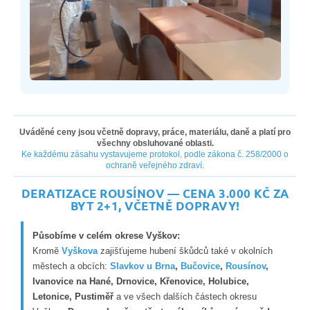
Uváděné ceny jsou včetně dopravy, práce, materiálu, daně a platí pro
všechny obsluhované oblasti.
Ke každému zásahu vystavujeme protokol, podle zákona č. 258/2000 o
ochraně veřejného zdraví.
DERATIZACE ROUSÍNOV — CENA 3.000 KČ ZA
BYT 2+1, VČETNĚ DOPRAVY!
Působíme v celém okrese Vyškov:
Kromě
Vyškova
zajišťujeme hubení škůdců také v okolních
městech a obcích:
Slavkov u Brna
,
Bučovice
,
Rousínov
,
Ivanovice na Hané, Drnovice, Křenovice, Holubice,
Letonice, Pustiměř
a ve všech dalších částech okresu