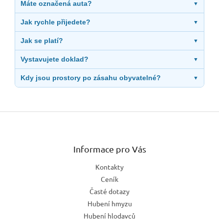
Máte označená auta?
▼
Jak rychle přijedete?
▼
Jak se platí?
▼
Vystavujete doklad?
▼
Kdy jsou prostory po zásahu obyvatelné?
▼
Z
á
p
a
Informace pro Vás
t
Kontakty
í
Ceník
Časté dotazy
Hubení hmyzu
Hubení hlodavců