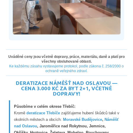
Uváděné ceny jsou včetně dopravy, práce, materiálu, daně a platí pro
všechny obsluhované oblasti.
Ke každému zásahu vystavujeme protokol, podle zákona č. 258/2000 o
ochraně veřejného zdraví.
DERATIZACE NÁMĚŠŤ NAD OSLAVOU —
CENA 3.000 KČ ZA BYT 2+1, VČETNĚ
DOPRAVY!
Působíme v celém okrese Třebíč:
Kromě
deratizace Třebíče
zajišťujeme hubení škůdců také v
okolních městech a obcích:
Moravské Budějovice
,
Náměšť
nad Oslavou
, Jaroměřice nad Rokytnou, Jemnice,
Okříšky, Hrotovice, Želetava, Mohelno, Rouchovany,