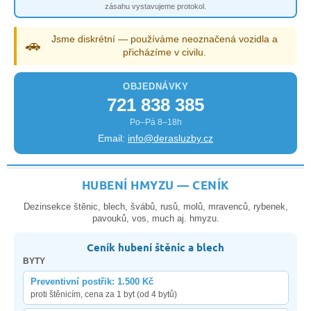
zásahu vystavujeme protokol.
Jsme diskrétní — používáme neoznačená vozidla a
🚗
přicházíme v civilu.
OBJEDNÁVKY
721 838 385
Po–Pá 8–18h
Email:
info@derasluzby.cz
HUBENÍ HMYZU — CENÍK
Dezinsekce štěnic, blech, švábů, rusů, molů, mravenců, rybenek,
pavouků, vos, much aj. hmyzu.
Ceník hubení štěnic a blech
BYTY
Preventivní postřik: 1.500 Kč
proti štěnicím, cena za 1 byt (od 4 bytů)