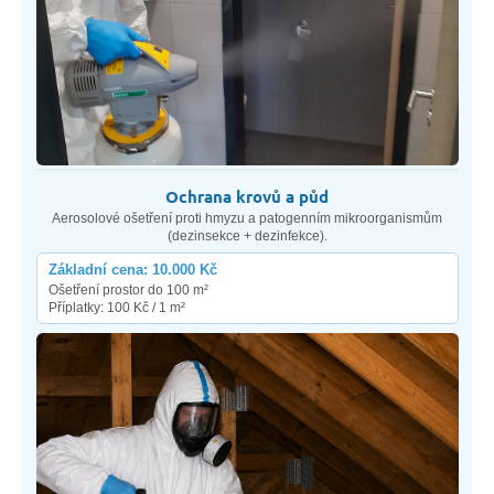
Ochrana krovů a půd
Aerosolové ošetření proti hmyzu a patogenním mikroorganismům
(dezinsekce + dezinfekce).
Základní cena: 10.000 Kč
Ošetření prostor do 100 m²
Příplatky: 100 Kč / 1 m²