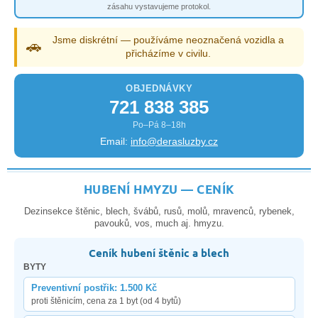
zásahu vystavujeme protokol.
Jsme diskrétní — používáme neoznačená vozidla a
🚗
přicházíme v civilu.
OBJEDNÁVKY
721 838 385
Po–Pá 8–18h
Email:
info@derasluzby.cz
HUBENÍ HMYZU — CENÍK
Dezinsekce štěnic, blech, švábů, rusů, molů, mravenců, rybenek,
pavouků, vos, much aj. hmyzu.
Ceník hubení štěnic a blech
BYTY
Preventivní postřik: 1.500 Kč
proti štěnicím, cena za 1 byt (od 4 bytů)