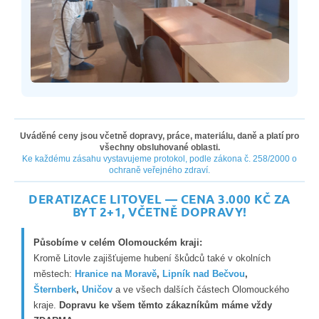
Uváděné ceny jsou včetně dopravy, práce, materiálu, daně a platí pro
všechny obsluhované oblasti.
Ke každému zásahu vystavujeme protokol, podle zákona č. 258/2000 o
ochraně veřejného zdraví.
DERATIZACE LITOVEL — CENA 3.000 KČ ZA
BYT 2+1, VČETNĚ DOPRAVY!
Působíme v celém Olomouckém kraji:
Kromě Litovle zajišťujeme hubení škůdců také v okolních
městech:
Hranice na Moravě
,
Lipník nad Bečvou
,
Šternberk
,
Uničov
a ve všech dalších částech Olomouckého
kraje.
Dopravu ke všem těmto zákazníkům máme vždy