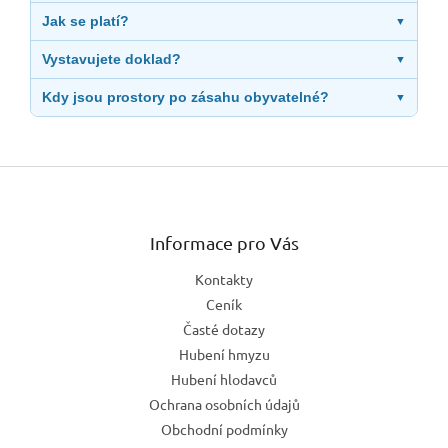
Jak se platí?
▼
Vystavujete doklad?
▼
Kdy jsou prostory po zásahu obyvatelné?
▼
Z
á
p
a
Informace pro Vás
t
Kontakty
í
Ceník
Časté dotazy
Hubení hmyzu
Hubení hlodavců
Ochrana osobních údajů
Obchodní podmínky