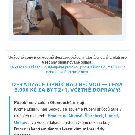
Uváděné ceny jsou včetně dopravy, práce, materiálu, daně a platí pro
všechny obsluhované oblasti.
Ke každému zásahu vystavujeme protokol, podle zákona č. 258/2000 o
ochraně veřejného zdraví.
DERATIZACE LIPNÍK NAD BEČVOU — CENA
3.000 KČ ZA BYT 2+1, VČETNĚ DOPRAVY!
Působíme v celém Olomouckém kraji:
Kromě Lipníku nad Bečvou zajišťujeme hubení škůdců také v
okolních městech:
Hranice na Moravě
,
Šternberk
,
Litovel
,
Uničov
a ve všech dalších částech Olomouckého kraje.
Dopravu ke všem těmto zákazníkům máme vždy