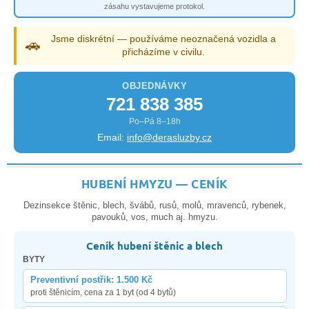
zásahu vystavujeme protokol.
Jsme diskrétní — používáme neoznačená vozidla a
🚗
přicházíme v civilu.
OBJEDNÁVKY
721 838 385
Po–Pá 8–18h
Email:
info@derasluzby.cz
HUBENÍ HMYZU — CENÍK
Dezinsekce štěnic, blech, švábů, rusů, molů, mravenců, rybenek,
pavouků, vos, much aj. hmyzu.
Ceník hubení štěnic a blech
BYTY
Preventivní postřik: 1.500 Kč
proti štěnicím, cena za 1 byt (od 4 bytů)