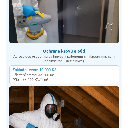
Ochrana krovů a půd
Aerosolové ošetření proti hmyzu a patogenním mikroorganismům
(dezinsekce + dezinfekce).
Základní cena: 10.000 Kč
Ošetření prostor do 100 m²
Příplatky: 100 Kč / 1 m²