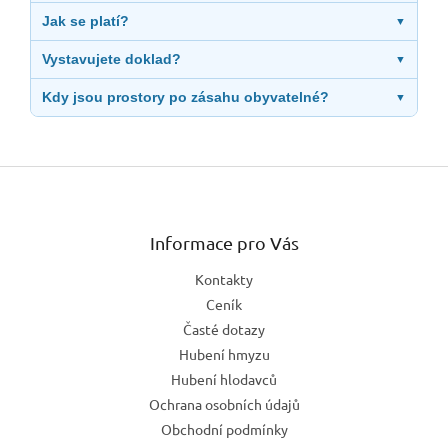
Jak se platí?
▼
Vystavujete doklad?
▼
Kdy jsou prostory po zásahu obyvatelné?
▼
Z
á
p
a
Informace pro Vás
t
Kontakty
í
Ceník
Časté dotazy
Hubení hmyzu
Hubení hlodavců
Ochrana osobních údajů
Obchodní podmínky