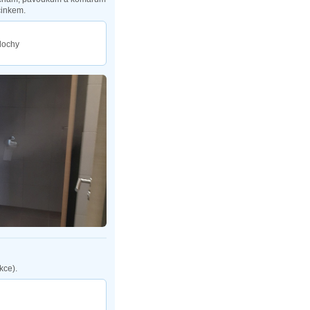
inkem.
plochy
kce).