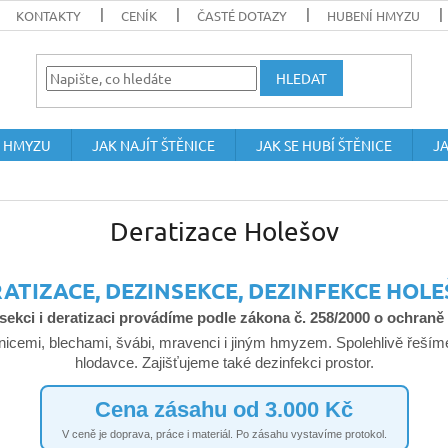
KONTAKTY
CENÍK
ČASTÉ DOTAZY
HUBENÍ HMYZU
HLEDAT
 HMYZU
JAK NAJÍT ŠTĚNICE
JAK SE HUBÍ ŠTĚNICE
JA
Deratizace Holešov
ATIZACE, DEZINSEKCE, DEZINFEKCE HOL
sekci i deratizaci provádíme podle zákona č. 258/2000 o ochraně
emi, blechami, švábi, mravenci i jiným hmyzem. Spolehlivě řešíme 
hlodavce. Zajišťujeme také dezinfekci prostor.
Cena zásahu od 3.000 Kč
V ceně je doprava, práce i materiál. Po zásahu vystavíme protokol.