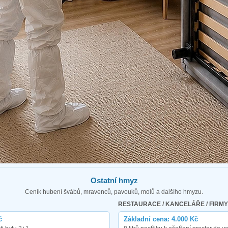
Ostatní hmyz
Ceník hubení švábů, mravenců, pavouků, molů a dalšího hmyzu.
RESTAURACE / KANCELÁŘE / FIRMY
č
Základní cena: 4.000 Kč