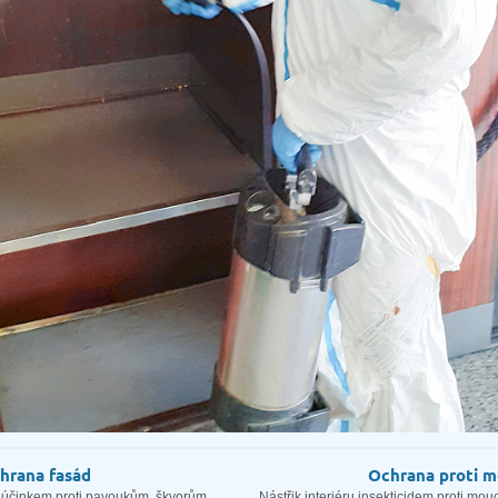
hrana fasád
Ochrana proti 
 účinkem proti pavoukům, škvorům,
Nástřik interiéru insekticidem proti 