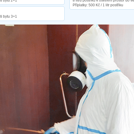
ti bytu 2+1
8 litrů postřiku k ošetření prostor do v
Příplatky: 500 Kč / 1 litr postřiku
ti bytu 3+1