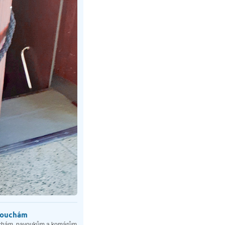
mouchám
mouchám, pavoukům a komárům