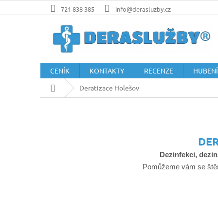
Přejít
721 838 385
info@derasluzby.cz
na
obsah
CENÍK
KONTAKTY
RECENZE
HUBENÍ
Domů
Deratizace Holešov
DER
Dezinfekci, dezin
Pomůžeme vám se štěnic