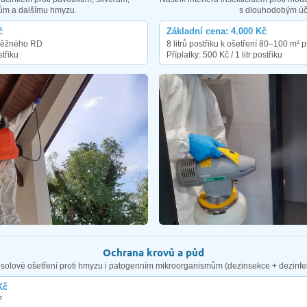
ům a dalšímu hmyzu.
s dlouhodobým úč
č
Základní cena: 4.000 Kč
í běžného RD
8 litrů postřiku k ošetření 80–100 m² 
střiku
Příplatky: 500 Kč / 1 litr postřiku
Ochrana krovů a půd
solové ošetření proti hmyzu i patogenním mikroorganismům (dezinsekce + dezinfe
Kč
²