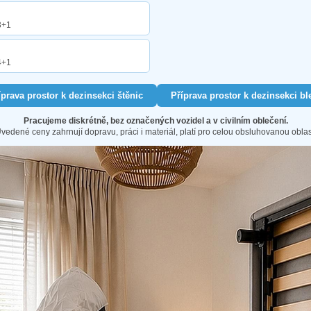
3+1
4+1
íprava prostor k dezinsekci štěnic
Příprava prostor k dezinsekci bl
Pracujeme diskrétně, bez označených vozidel a v civilním oblečení.
vedené ceny zahrnují dopravu, práci i materiál, platí pro celou obsluhovanou oblas