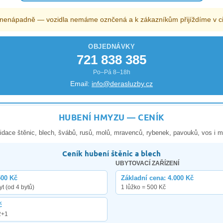
nenápadně — vozidla nemáme oznčená a k zákazníkům přijíždíme v civ
OBJEDNÁVKY
721 838 385
Po–Pá 8–18h
Email:
info@derasluzby.cz
HUBENÍ HMYZU — CENÍK
idace štěnic, blech, švábů, rusů, molů, mravenců, rybenek, pavouků, vos i 
Ceník hubení štěnic a blech
UBYTOVACÍ ZAŘÍZENÍ
500 Kč
Základní cena: 4.000 Kč
yt (od 4 bytů)
1 lůžko = 500 Kč
č
2+1