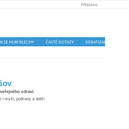
HUBENÍ HLODAVCŮ
OCHRANA OSOBNÍCH ÚDAJŮ
Přihlášení
OBCHODN
K SE HUBÍ BLECHY
ČASTÉ DOTAZY
DERATIZACE HLODAVC
EŠOV
 veřejného zdraví.
i myši, potkany a další