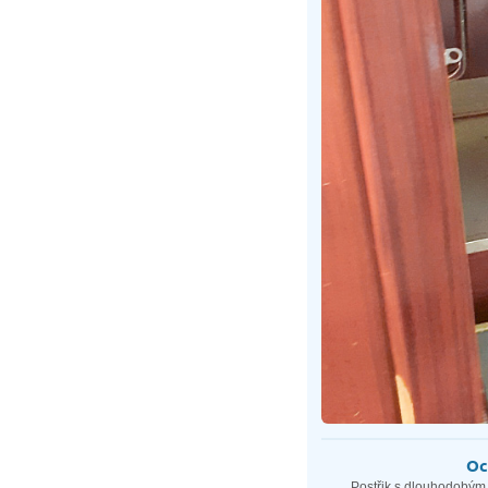
Oc
Postřik s dlouhodobým